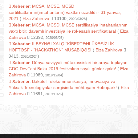
Xəbərlər
:
MCSA, MCSE, MCSD
sertifikatlarının(imtahanların) vaxtları uzadıldı - 31 yanvar,
2021
(
Elza Zahirova
13100,
)
2020/03/28
Xəbərlər
:
MCSA, MCSD, MCSE sertifikasiya imtahanlarının
vaxtı bitir; davamlı investisiya ilə rol-əsaslı sertifikatlara!
(
Elza
Zahirova
12392,
)
2020/03/05
Xəbərlər
:
II BEYNƏLXALQ “KİBERTƏHLÜKƏSİZLİK
HƏFTƏSİ” - “HACKATHON” MÜSABİQƏSİ
(
Elza Zahirova
9413,
)
2020/02/24
Xəbərlər
:
Dünya səviyyəli mütəxəssisləri bir araya toplayan
GDG DevFest Baku 2019 festivalına sayılı günlər qaldı!
(
Elza
Zahirova
11989,
)
2019/12/04
Xəbərlər
:
Bakutel Telekommunikasiya, İnnovasiya və
Yüksək Texnologiyalar sərgisində möhtəşəm Robopark!
(
Elza
Zahirova
11691,
)
2019/11/26