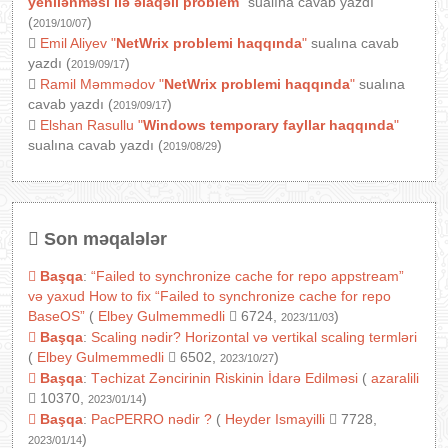
yenilənməsi ilə əlaqəli problem
"
sualına cavab yazdı
(
)
2019/10/07
Emil Aliyev
"
NetWrix problemi haqqında
"
sualına cavab
yazdı (
)
2019/09/17
Ramil Məmmədov
"
NetWrix problemi haqqında
"
sualına
cavab yazdı (
)
2019/09/17
Elshan Rasullu
"
Windows temporary fayllar haqqında
"
sualına cavab yazdı (
)
2019/08/29
Son məqalələr
Başqa
:
“Failed to synchronize cache for repo appstream”
və yaxud How to fix “Failed to synchronize cache for repo
BaseOS”
(
Elbey Gulmemmedli
6724,
)
2023/11/03
Başqa
:
Scaling nədir? Horizontal və vertikal scaling termləri
(
Elbey Gulmemmedli
6502,
)
2023/10/27
Başqa
:
Təchizat Zəncirinin Riskinin İdarə Edilməsi
(
azaralili
10370,
)
2023/01/14
Başqa
:
PacPERRO nədir ?
(
Heyder Ismayilli
7728,
)
2023/01/14