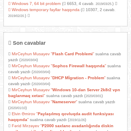
Windows 7, 64 bit problem
(
6653, 4 cavab.
)
2019/03/25.
Windows temporary fayllar haqqında
(
10307, 2 cavab.
)
2019/02/20.
Son cavablar
MirCeyhun Musayev
"
Flash Card Problemi
"
sualına cavab
yazdı (
)
2020/03/04
MirCeyhun Musayev
"
Sophos Firewall haqqında
"
sualına
cavab yazdı (
)
2020/03/04
MirCeyhun Musayev
"
DHCP Mİgration - Problem
"
sualına
cavab yazdı (
)
2020/03/04
MirCeyhun Musayev
"
Windows 10-dan Server 2k8r2 vpn
baglanmaq xetasi
"
sualına cavab yazdı (
)
2020/03/01
MirCeyhun Musayev
"
Nameserver
"
sualına cavab yazdı
(
)
2020/01/10
Elvin Əmirov
"
Paylaşılmış qovluqda audit funksiyası
haqqında
"
sualına cavab yazdı (
)
2019/11/26
Fərid Mirzəyev
"
P2000 saxlanc avadanlığında diskin