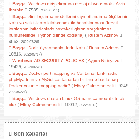
Başqa
:
Windows giriş ekranına mesaj əlavə etmək
(
Alvin
Ibrahim
7585,
)
2023/01/14
Başqa
:
Sinifləşdirmə modellərini qiymətləndirmə ölçülərinin
izahı və scikit-learn kitabxanası ilə hesablanması (kredit
kartlarının istifadəsində saxtakarlıqların araşdırılması
nümunəsində, Python dilində kodlarla)
(
Rustem Azimov
9852,
)
2022/07/26
Başqa
:
Dərin öyrənmənin dərin izahı
(
Rustem Azimov
10816,
)
2022/07/17
Windows
:
AD SECURITY POLICIES
(
Ayşən Nəbiyeva
19429,
)
2022/04/28
Başqa
:
Docker port mapping və Container Link nədir,
phpMyadmin və MySql containerləri bir birinə bağlamaq.
Docker volume mapping nədir?
(
Elbey Gulmemmedli
9249,
)
2022/04/21
Başqa
:
Windows share-i Linux ƏS-nə necə mount etmək
olar
(
Elbey Gulmemmedli
10012,
)
2022/01/12
Son xəbərlər