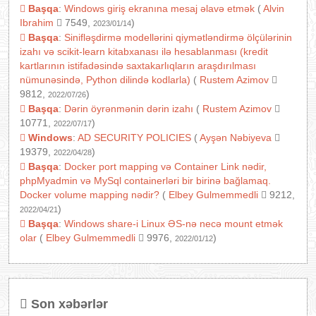
Başqa
:
Windows giriş ekranına mesaj əlavə etmək
(
Alvin
Ibrahim
7549,
)
2023/01/14
Başqa
:
Sinifləşdirmə modellərini qiymətləndirmə ölçülərinin
izahı və scikit-learn kitabxanası ilə hesablanması (kredit
kartlarının istifadəsində saxtakarlıqların araşdırılması
nümunəsində, Python dilində kodlarla)
(
Rustem Azimov
9812,
)
2022/07/26
Başqa
:
Dərin öyrənmənin dərin izahı
(
Rustem Azimov
10771,
)
2022/07/17
Windows
:
AD SECURITY POLICIES
(
Ayşən Nəbiyeva
19379,
)
2022/04/28
Başqa
:
Docker port mapping və Container Link nədir,
phpMyadmin və MySql containerləri bir birinə bağlamaq.
Docker volume mapping nədir?
(
Elbey Gulmemmedli
9212,
)
2022/04/21
Başqa
:
Windows share-i Linux ƏS-nə necə mount etmək
olar
(
Elbey Gulmemmedli
9976,
)
2022/01/12
Son xəbərlər