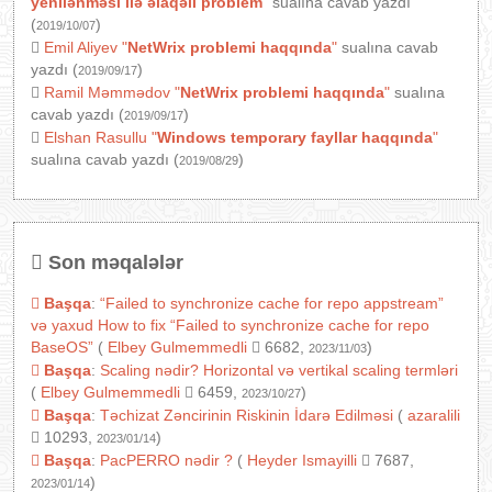
yenilənməsi ilə əlaqəli problem
"
sualına cavab yazdı
(
)
2019/10/07
Emil Aliyev
"
NetWrix problemi haqqında
"
sualına cavab
yazdı (
)
2019/09/17
Ramil Məmmədov
"
NetWrix problemi haqqında
"
sualına
cavab yazdı (
)
2019/09/17
Elshan Rasullu
"
Windows temporary fayllar haqqında
"
sualına cavab yazdı (
)
2019/08/29
Son məqalələr
Başqa
:
“Failed to synchronize cache for repo appstream”
və yaxud How to fix “Failed to synchronize cache for repo
BaseOS”
(
Elbey Gulmemmedli
6682,
)
2023/11/03
Başqa
:
Scaling nədir? Horizontal və vertikal scaling termləri
(
Elbey Gulmemmedli
6459,
)
2023/10/27
Başqa
:
Təchizat Zəncirinin Riskinin İdarə Edilməsi
(
azaralili
10293,
)
2023/01/14
Başqa
:
PacPERRO nədir ?
(
Heyder Ismayilli
7687,
)
2023/01/14