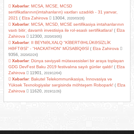
Xəbərlər
:
MCSA, MCSE, MCSD
sertifikatlarının(imtahanların) vaxtları uzadıldı - 31 yanvar,
2021
(
Elza Zahirova
13004,
)
2020/03/28
Xəbərlər
:
MCSA, MCSD, MCSE sertifikasiya imtahanlarının
vaxtı bitir; davamlı investisiya ilə rol-əsaslı sertifikatlara!
(
Elza
Zahirova
12300,
)
2020/03/05
Xəbərlər
:
II BEYNƏLXALQ “KİBERTƏHLÜKƏSİZLİK
HƏFTƏSİ” - “HACKATHON” MÜSABİQƏSİ
(
Elza Zahirova
9356,
)
2020/02/24
Xəbərlər
:
Dünya səviyyəli mütəxəssisləri bir araya toplayan
GDG DevFest Baku 2019 festivalına sayılı günlər qaldı!
(
Elza
Zahirova
11901,
)
2019/12/04
Xəbərlər
:
Bakutel Telekommunikasiya, İnnovasiya və
Yüksək Texnologiyalar sərgisində möhtəşəm Robopark!
(
Elza
Zahirova
11620,
)
2019/11/26