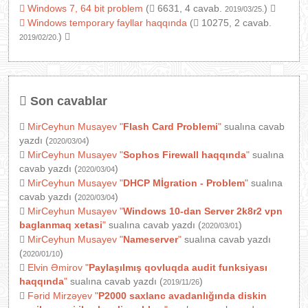
Windows 7, 64 bit problem
(
6631, 4 cavab.
)
2019/03/25.
Windows temporary fayllar haqqında
(
10275, 2 cavab.
)
2019/02/20.
Son cavablar
MirCeyhun Musayev
"
Flash Card Problemi
"
sualına cavab
yazdı (
)
2020/03/04
MirCeyhun Musayev
"
Sophos Firewall haqqında
"
sualına
cavab yazdı (
)
2020/03/04
MirCeyhun Musayev
"
DHCP Mİgration - Problem
"
sualına
cavab yazdı (
)
2020/03/04
MirCeyhun Musayev
"
Windows 10-dan Server 2k8r2 vpn
baglanmaq xetasi
"
sualına cavab yazdı (
)
2020/03/01
MirCeyhun Musayev
"
Nameserver
"
sualına cavab yazdı
(
)
2020/01/10
Elvin Əmirov
"
Paylaşılmış qovluqda audit funksiyası
haqqında
"
sualına cavab yazdı (
)
2019/11/26
Fərid Mirzəyev
"
P2000 saxlanc avadanlığında diskin