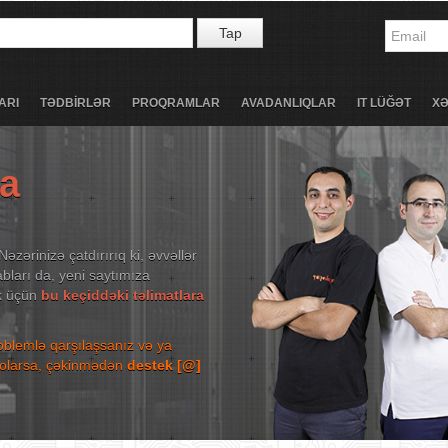
Tap
ARI
TƏDBİRLƏR
PROQRAMLAR
AVADANLIQLAR
IT LÜĞƏT
X
ta
Nəzərinizə çatdırırıq ki, əvvəllər
bları da, yeni saytımıza
ək üçün
bu keçiddəki təlimatlara
roblemlə qarşılaşsanız və ya
niz olarsa, çəkinmədən
destek [@]