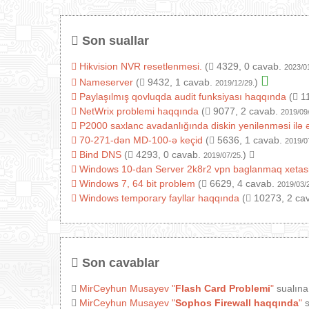
Son suallar
Hikvision NVR resetlenmesi.
(
4329, 0 cavab.
2023/0
Nameserver
(
9432, 1 cavab.
)
2019/12/29.
Paylaşılmış qovluqda audit funksiyası haqqında
(
11
NetWrix problemi haqqında
(
9077, 2 cavab.
2019/09
P2000 saxlanc avadanlığında diskin yenilənməsi ilə 
70-271-dən MD-100-ə keçid
(
5636, 1 cavab.
2019/0
Bind DNS
(
4293, 0 cavab.
)
2019/07/25.
Windows 10-dan Server 2k8r2 vpn baglanmaq xetas
Windows 7, 64 bit problem
(
6629, 4 cavab.
2019/03/
Windows temporary fayllar haqqında
(
10273, 2 ca
Son cavablar
MirCeyhun Musayev
"
Flash Card Problemi
"
sualına
MirCeyhun Musayev
"
Sophos Firewall haqqında
"
s