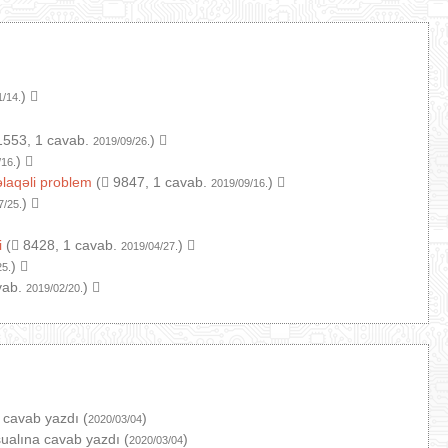
)
1/14.
553, 1 cavab.
)
2019/09/26.
)
/16.
əlaqəli problem
(
9847, 1 cavab.
)
2019/09/16.
)
7/25.
i
(
8428, 1 cavab.
)
2019/04/27.
)
25.
vab.
)
2019/02/20.
 cavab yazdı (
)
2020/03/04
ualına cavab yazdı (
)
2020/03/04