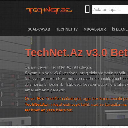
SUAL-CAVAB
TECHNET TV
MƏQALƏLƏR
İŞ ELANL
TechNet.Az v3.0 Be
Salam dəyərli TechNet.Az istifadəçisi.
Saytımızın yeni v3.0 versiyası artıq sizin xidmətinizdədir. 
fəaliyyət göstərən Forumda və saytda olan istifadəçi hesa
daşınaraq birləşdirilib. İstifadəçi hesabına daxil ola bilm
əməl etməniz gərəkdir.
Qeyd: Əziz TechNet istifadəçisi, əgər hər hansı texniki p
TechNet.Az
-ı inkişaf etdirəcək təklif, irad və tənqidləri
technet.az
yaza bilərsiniz.