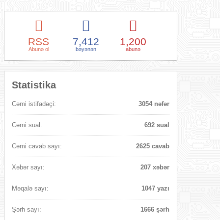
RSS
7,412
1,200
Abunə ol
bəyənən
abunə
Statistika
Cəmi istifadəçi:
3054 nəfər
Cəmi sual:
692 sual
Cəmi cavab sayı:
2625 cavab
Xəbər sayı:
207 xəbər
Məqalə sayı:
1047 yazı
Şərh sayı:
1666 şərh