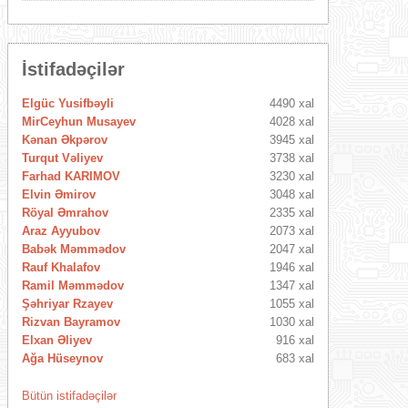
İstifadəçilər
Elgüc Yusifbəyli
4490 xal
MirCeyhun Musayev
4028 xal
Kənan Əkpərov
3945 xal
Turqut Vəliyev
3738 xal
Farhad KARIMOV
3230 xal
Elvin Əmirov
3048 xal
Röyal Əmrahov
2335 xal
Araz Ayyubov
2073 xal
Babək Məmmədov
2047 xal
Rauf Khalafov
1946 xal
Ramil Məmmədov
1347 xal
Şəhriyar Rzayev
1055 xal
Rizvan Bayramov
1030 xal
Elxan Əliyev
916 xal
Ağa Hüseynov
683 xal
Bütün istifadəçilər