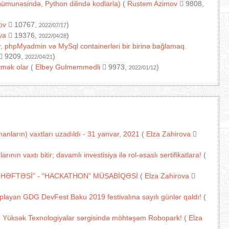
ı nümunəsində, Python dilində kodlarla)
(
Rustem Azimov
9808,
ov
10767,
)
2022/07/17
va
19376,
)
2022/04/28
, phpMyadmin və MySql containerləri bir birinə bağlamaq.
9209,
)
2022/04/21
tmək olar
(
Elbey Gulmemmedli
9973,
)
2022/01/12
nların) vaxtları uzadıldı - 31 yanvar, 2021
(
Elza Zahirova
n vaxtı bitir; davamlı investisiya ilə rol-əsaslı sertifikatlara!
(
 HƏFTƏSİ” - “HACKATHON” MÜSABİQƏSİ
(
Elza Zahirova
oplayan GDG DevFest Baku 2019 festivalına sayılı günlər qaldı!
(
ə Yüksək Texnologiyalar sərgisində möhtəşəm Robopark!
(
Elza