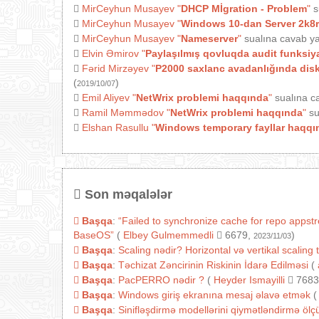
MirCeyhun Musayev
"
DHCP Mİgration - Problem
"
s
MirCeyhun Musayev
"
Windows 10-dan Server 2k8r
MirCeyhun Musayev
"
Nameserver
"
sualına cavab ya
Elvin Əmirov
"
Paylaşılmış qovluqda audit funksiy
Fərid Mirzəyev
"
P2000 saxlanc avadanlığında diski
(
)
2019/10/07
Emil Aliyev
"
NetWrix problemi haqqında
"
sualına c
Ramil Məmmədov
"
NetWrix problemi haqqında
"
su
Elshan Rasullu
"
Windows temporary fayllar haqqı
Son məqalələr
Başqa
:
“Failed to synchronize cache for repo appst
BaseOS”
(
Elbey Gulmemmedli
6679,
)
2023/11/03
Başqa
:
Scaling nədir? Horizontal və vertikal scaling 
Başqa
:
Təchizat Zəncirinin Riskinin İdarə Edilməsi
(
Başqa
:
PacPERRO nədir ?
(
Heyder Ismayilli
7683
Başqa
:
Windows giriş ekranına mesaj əlavə etmək
(
Başqa
:
Sinifləşdirmə modellərini qiymətləndirmə ölçül