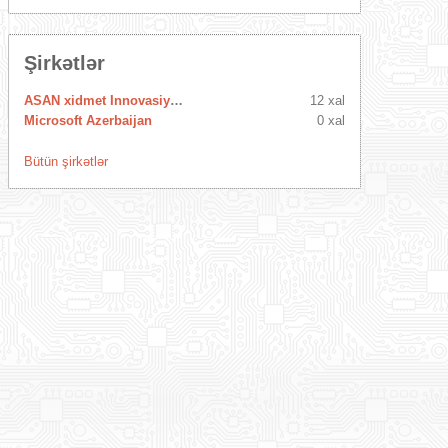
Şirkətlər
ASAN xidmet Innovasiya Mərkəzi
12 xal
Microsoft Azerbaijan
0 xal
Bütün şirkətlər