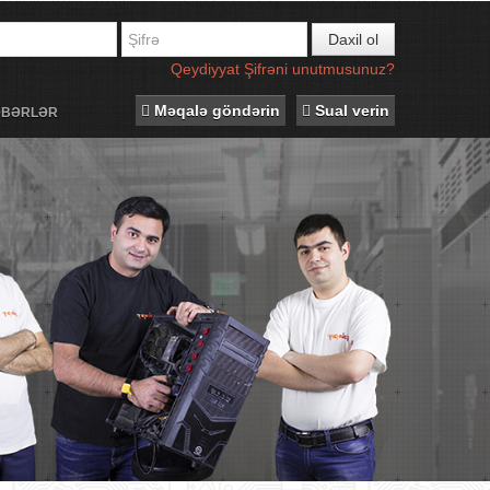
Daxil ol
Qeydiyyat
Şifrəni unutmusunuz?
Məqalə göndərin
Sual verin
ƏBƏRLƏR