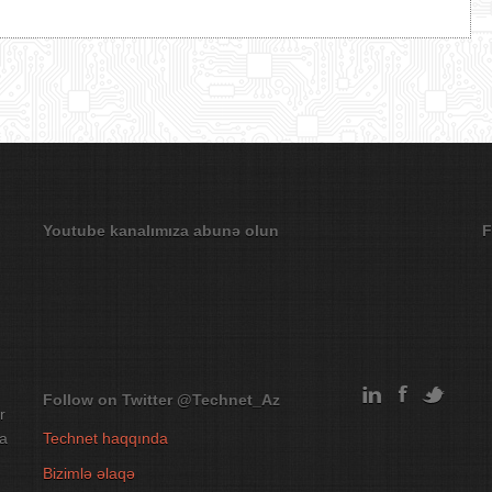
Youtube kanalımıza abunə olun
F
Follow on Twitter
@Technet_Az
r
na
Technet haqqında
Bizimlə əlaqə