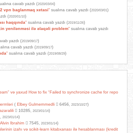
ualına cavab yazdı (
)
2020/03/04
2 vpn baglanmaq xetasi
"
sualına cavab yazdı (
)
2020/03/01
zdı (
)
2020/01/10
ası haqqında
"
sualına cavab yazdı (
)
2019/11/26
n yenilənməsi ilə əlaqəli problem
"
sualına cavab yazdı
avab yazdı (
)
2019/09/17
alına cavab yazdı (
)
2019/09/17
nda
"
sualına cavab yazdı (
)
2019/08/29
ream” və yaxud How to fix “Failed to synchronize cache for repo
termləri
(
Elbey Gulmemmedli
6456,
)
2023/10/27
azaralili
10285,
)
2023/01/14
,
)
2023/01/14
Alvin Ibrahim
7545,
)
2023/01/14
ərinin izahı və scikit-learn kitabxanası ilə hesablanması (kredit