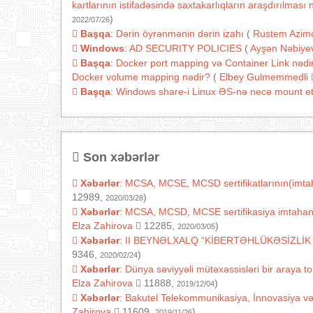
kartlarının istifadəsində saxtakarlıqların araşdırılmas
)
2022/07/26
Başqa
:
Dərin öyrənmənin dərin izahı
(
Rustem Azim
Windows
:
AD SECURITY POLICIES
(
Ayşən Nəbiye
Başqa
:
Docker port mapping və Container Link nədir
Docker volume mapping nədir?
(
Elbey Gulmemmedli
Başqa
:
Windows share-i Linux ƏS-nə necə mount e
Son xəbərlər
Xəbərlər
:
MCSA, MCSE, MCSD sertifikatlarının(imtaha
12989,
)
2020/03/28
Xəbərlər
:
MCSA, MCSD, MCSE sertifikasiya imtahanlarını
Elza Zahirova
12285,
)
2020/03/05
Xəbərlər
:
II BEYNƏLXALQ “KİBERTƏHLÜKƏSİZLİK
9346,
)
2020/02/24
Xəbərlər
:
Dünya səviyyəli mütəxəssisləri bir araya t
Elza Zahirova
11888,
)
2019/12/04
Xəbərlər
:
Bakutel Telekommunikasiya, İnnovasiya v
Zahirova
11609,
)
2019/11/26