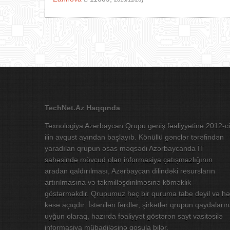
TechNet.Az Haqqında
Texnologiya Azərbaycan Qrupu geniş fəaliyyətinə 2012-ci
ilin avqust ayından başlayıb. Könüllü gənclər tərəfindən
yaradılan qrupun əsas məqsədi Azərbaycanda İT
sahəsində mövcud olan informasiya çatışmazlığının
aradan qaldırılması, Azərbaycan dilindəki resursların
artırılmasına və təkmilləşdirilməsinə köməklik
göstərməkdir. Qrupumuz heç bir quruma tabe deyil və hə
kəsə açıqdır. İstənilən fərdlər, şirkətlər qrupun qaydaları
uyğun olaraq, hazırda fəaliyyət göstərən sayt vasitəsilə
informasiya mübadiləsinə qoşula bilər.