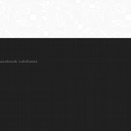
acebook səhifəmiz