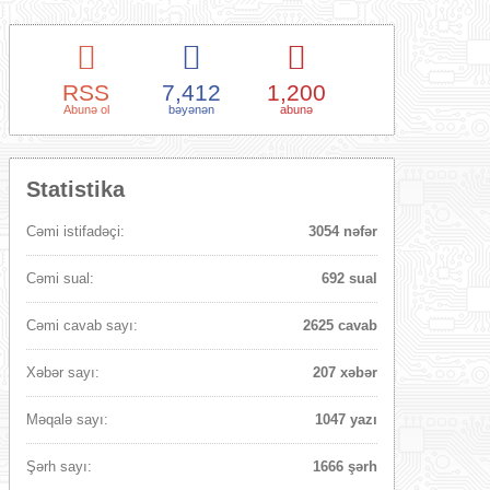
RSS
7,412
1,200
Abunə ol
bəyənən
abunə
Statistika
Cəmi istifadəçi:
3054 nəfər
Cəmi sual:
692 sual
Cəmi cavab sayı:
2625 cavab
Xəbər sayı:
207 xəbər
Məqalə sayı:
1047 yazı
Şərh sayı:
1666 şərh