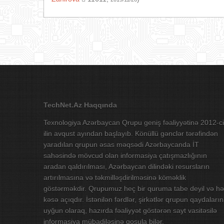
TechNet.Az Haqqında
Texnologiya Azərbaycan Qrupu geniş fəaliyyətinə 2012-ci
ilin avqust ayından başlayıb. Könüllü gənclər tərəfindən
yaradılan qrupun əsas məqsədi Azərbaycanda İT
sahəsində mövcud olan informasiya çatışmazlığının
aradan qaldırılması, Azərbaycan dilindəki resursların
artırılmasına və təkmilləşdirilməsinə köməklik
göstərməkdir. Qrupumuz heç bir quruma tabe deyil və hə
kəsə açıqdır. İstənilən fərdlər, şirkətlər qrupun qaydaları
uyğun olaraq, hazırda fəaliyyət göstərən sayt vasitəsilə
informasiya mübadiləsinə qoşula bilər.