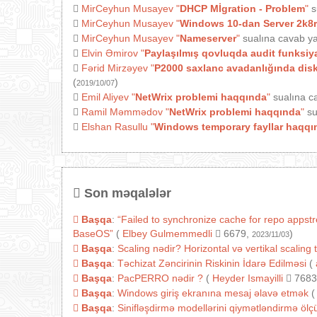
MirCeyhun Musayev
"
DHCP Mİgration - Problem
"
s
MirCeyhun Musayev
"
Windows 10-dan Server 2k8r
MirCeyhun Musayev
"
Nameserver
"
sualına cavab ya
Elvin Əmirov
"
Paylaşılmış qovluqda audit funksiy
Fərid Mirzəyev
"
P2000 saxlanc avadanlığında diski
(
)
2019/10/07
Emil Aliyev
"
NetWrix problemi haqqında
"
sualına c
Ramil Məmmədov
"
NetWrix problemi haqqında
"
su
Elshan Rasullu
"
Windows temporary fayllar haqqı
Son məqalələr
Başqa
:
“Failed to synchronize cache for repo appst
BaseOS”
(
Elbey Gulmemmedli
6679,
)
2023/11/03
Başqa
:
Scaling nədir? Horizontal və vertikal scaling 
Başqa
:
Təchizat Zəncirinin Riskinin İdarə Edilməsi
(
Başqa
:
PacPERRO nədir ?
(
Heyder Ismayilli
7683
Başqa
:
Windows giriş ekranına mesaj əlavə etmək
(
Başqa
:
Sinifləşdirmə modellərini qiymətləndirmə ölçül