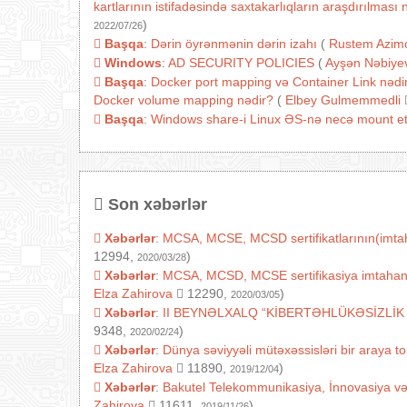
kartlarının istifadəsində saxtakarlıqların araşdırılmas
)
2022/07/26
Başqa
:
Dərin öyrənmənin dərin izahı
(
Rustem Azim
Windows
:
AD SECURITY POLICIES
(
Ayşən Nəbiye
Başqa
:
Docker port mapping və Container Link nədir
Docker volume mapping nədir?
(
Elbey Gulmemmedli
Başqa
:
Windows share-i Linux ƏS-nə necə mount e
Son xəbərlər
Xəbərlər
:
MCSA, MCSE, MCSD sertifikatlarının(imtaha
12994,
)
2020/03/28
Xəbərlər
:
MCSA, MCSD, MCSE sertifikasiya imtahanlarını
Elza Zahirova
12290,
)
2020/03/05
Xəbərlər
:
II BEYNƏLXALQ “KİBERTƏHLÜKƏSİZLİK
9348,
)
2020/02/24
Xəbərlər
:
Dünya səviyyəli mütəxəssisləri bir araya t
Elza Zahirova
11890,
)
2019/12/04
Xəbərlər
:
Bakutel Telekommunikasiya, İnnovasiya v
Zahirova
11611,
)
2019/11/26