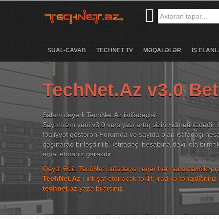
SUAL-CAVAB
TECHNET TV
MƏQALƏLƏR
İŞ ELANL
TechNet.Az v3.0 Be
Salam dəyərli TechNet.Az istifadəçisi.
Saytımızın yeni v3.0 versiyası artıq sizin xidmətinizdədir. 
fəaliyyət göstərən Forumda və saytda olan istifadəçi hesa
daşınaraq birləşdirilib. İstifadəçi hesabına daxil ola bilm
əməl etməniz gərəkdir.
Qeyd: Əziz TechNet istifadəçisi, əgər hər hansı texniki p
TechNet.Az
-ı inkişaf etdirəcək təklif, irad və tənqidləri
technet.az
yaza bilərsiniz.