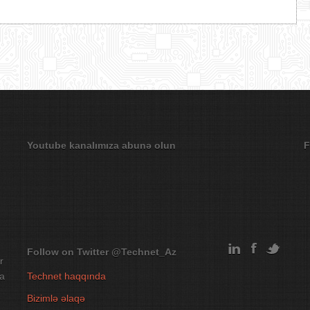
Youtube kanalımıza abunə olun
F
Follow on Twitter
@Technet_Az
r
na
Technet haqqında
Bizimlə əlaqə