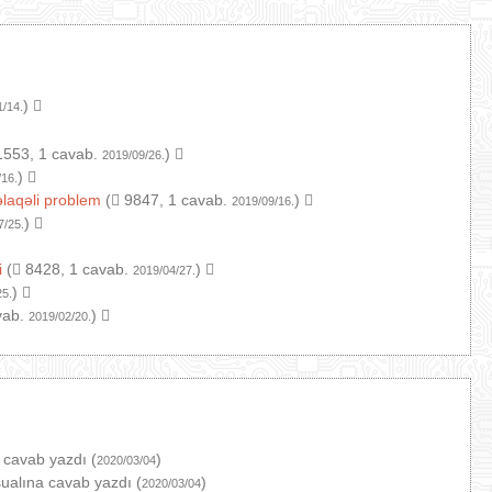
)
1/14.
553, 1 cavab.
)
2019/09/26.
)
/16.
əlaqəli problem
(
9847, 1 cavab.
)
2019/09/16.
)
7/25.
i
(
8428, 1 cavab.
)
2019/04/27.
)
25.
vab.
)
2019/02/20.
 cavab yazdı (
)
2020/03/04
ualına cavab yazdı (
)
2020/03/04