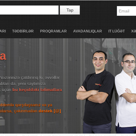
Tap
ARI
TƏDBİRLƏR
PROQRAMLAR
AVADANLIQLAR
IT LÜĞƏT
X
ta
Nəzərinizə çatdırırıq ki, əvvəllər
bları da, yeni saytımıza
ək üçün
bu keçiddəki təlimatlara
roblemlə qarşılaşsanız və ya
niz olarsa, çəkinmədən
destek [@]