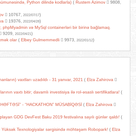
ı nümunəsində, Python dilində kodlarla)
(
Rustem Azimov
9808,
ov
10767,
)
2022/07/17
va
19376,
)
2022/04/28
, phpMyadmin və MySql containerləri bir birinə bağlamaq.
9209,
)
2022/04/21
tmək olar
(
Elbey Gulmemmedli
9973,
)
2022/01/12
nların) vaxtları uzadıldı - 31 yanvar, 2021
(
Elza Zahirova
n vaxtı bitir; davamlı investisiya ilə rol-əsaslı sertifikatlara!
(
 HƏFTƏSİ” - “HACKATHON” MÜSABİQƏSİ
(
Elza Zahirova
oplayan GDG DevFest Baku 2019 festivalına sayılı günlər qaldı!
(
ə Yüksək Texnologiyalar sərgisində möhtəşəm Robopark!
(
Elza