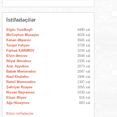
İstifadəçilər
Elgüc Yusifbəyli
4490 xal
MirCeyhun Musayev
4028 xal
Kənan Əkpərov
3945 xal
Turqut Vəliyev
3738 xal
Farhad KARIMOV
3230 xal
Elvin Əmirov
3048 xal
Röyal Əmrahov
2335 xal
Araz Ayyubov
2073 xal
Babək Məmmədov
2047 xal
Rauf Khalafov
1946 xal
Ramil Məmmədov
1347 xal
Şəhriyar Rzayev
1055 xal
Rizvan Bayramov
1030 xal
Elxan Əliyev
916 xal
Ağa Hüseynov
683 xal
Bütün istifadəçilər