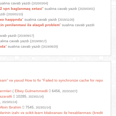
ualına cavab yazdı (
)
2020/03/04
2 vpn baglanmaq xetasi
"
sualına cavab yazdı (
)
2020/03/01
zdı (
)
2020/01/10
ası haqqında
"
sualına cavab yazdı (
)
2019/11/26
n yenilənməsi ilə əlaqəli problem
"
sualına cavab yazdı
avab yazdı (
)
2019/09/17
alına cavab yazdı (
)
2019/09/17
nda
"
sualına cavab yazdı (
)
2019/08/29
ream” və yaxud How to fix “Failed to synchronize cache for repo
termləri
(
Elbey Gulmemmedli
6456,
)
2023/10/27
azaralili
10285,
)
2023/01/14
,
)
2023/01/14
Alvin Ibrahim
7545,
)
2023/01/14
ərinin izahı və scikit-learn kitabxanası ilə hesablanması (kredit