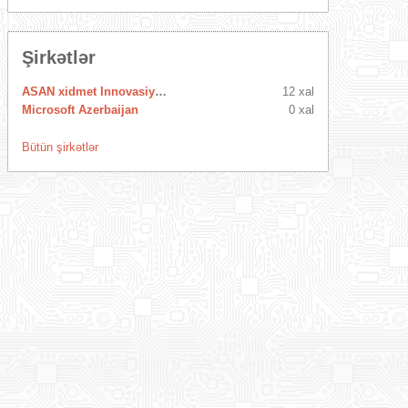
Şirkətlər
ASAN xidmet Innovasiya Mərkəzi
12 xal
Microsoft Azerbaijan
0 xal
Bütün şirkətlər