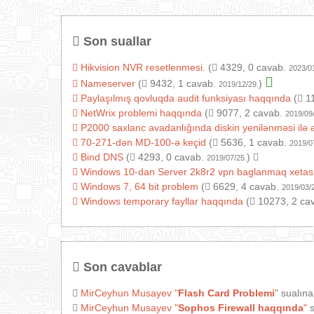
Son suallar
Hikvision NVR resetlenmesi.
(
4329, 0 cavab.
2023/0
Nameserver
(
9432, 1 cavab.
)
2019/12/29.
Paylaşılmış qovluqda audit funksiyası haqqında
(
11
NetWrix problemi haqqında
(
9077, 2 cavab.
2019/09
P2000 saxlanc avadanlığında diskin yenilənməsi ilə 
70-271-dən MD-100-ə keçid
(
5636, 1 cavab.
2019/0
Bind DNS
(
4293, 0 cavab.
)
2019/07/25.
Windows 10-dan Server 2k8r2 vpn baglanmaq xetas
Windows 7, 64 bit problem
(
6629, 4 cavab.
2019/03/
Windows temporary fayllar haqqında
(
10273, 2 ca
Son cavablar
MirCeyhun Musayev
"
Flash Card Problemi
"
sualına
MirCeyhun Musayev
"
Sophos Firewall haqqında
"
s