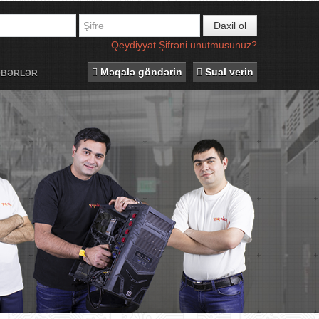
Daxil ol
Qeydiyyat
Şifrəni unutmusunuz?
Məqalə göndərin
Sual verin
ƏBƏRLƏR