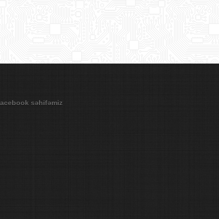
acebook səhifəmiz