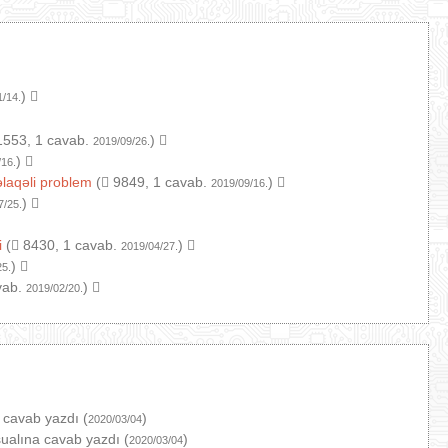
)
1/14.
553, 1 cavab.
)
2019/09/26.
)
/16.
əlaqəli problem
(
9849, 1 cavab.
)
2019/09/16.
)
7/25.
i
(
8430, 1 cavab.
)
2019/04/27.
)
25.
vab.
)
2019/02/20.
 cavab yazdı (
)
2020/03/04
ualına cavab yazdı (
)
2020/03/04