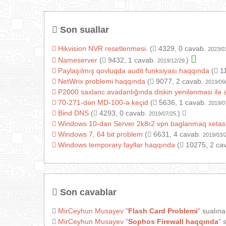
Son suallar
Hikvision NVR resetlenmesi.
(
4329, 0 cavab.
2023/0
Nameserver
(
9432, 1 cavab.
)
2019/12/29.
Paylaşılmış qovluqda audit funksiyası haqqında
(
11
NetWrix problemi haqqında
(
9077, 2 cavab.
2019/09
P2000 saxlanc avadanlığında diskin yenilənməsi ilə 
70-271-dən MD-100-ə keçid
(
5636, 1 cavab.
2019/0
Bind DNS
(
4293, 0 cavab.
)
2019/07/25.
Windows 10-dan Server 2k8r2 vpn baglanmaq xetas
Windows 7, 64 bit problem
(
6631, 4 cavab.
2019/03/
Windows temporary fayllar haqqında
(
10275, 2 ca
Son cavablar
MirCeyhun Musayev
"
Flash Card Problemi
"
sualına
MirCeyhun Musayev
"
Sophos Firewall haqqında
"
s