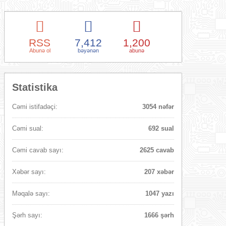
RSS
7,412
1,200
Abunə ol
bəyənən
abunə
Statistika
Cəmi istifadəçi:
3054 nəfər
Cəmi sual:
692 sual
Cəmi cavab sayı:
2625 cavab
Xəbər sayı:
207 xəbər
Məqalə sayı:
1047 yazı
Şərh sayı:
1666 şərh