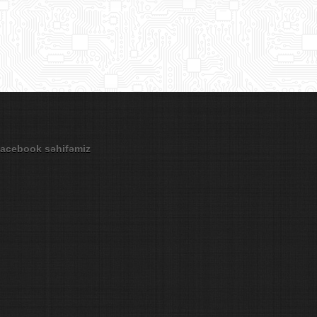
acebook səhifəmiz