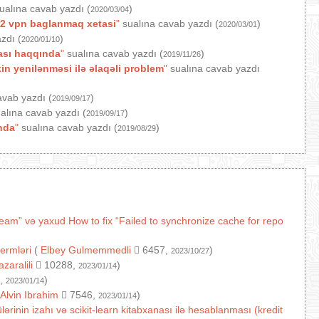
ualına cavab yazdı (
)
2020/03/04
2 vpn baglanmaq xetasi
"
sualına cavab yazdı (
)
2020/03/01
zdı (
)
2020/01/10
ası haqqında
"
sualına cavab yazdı (
)
2019/11/26
n yenilənməsi ilə əlaqəli problem
"
sualına cavab yazdı
avab yazdı (
)
2019/09/17
alına cavab yazdı (
)
2019/09/17
nda
"
sualına cavab yazdı (
)
2019/08/29
ream” və yaxud How to fix “Failed to synchronize cache for repo
termləri
(
Elbey Gulmemmedli
6457,
)
2023/10/27
azaralili
10288,
)
2023/01/14
,
)
2023/01/14
Alvin Ibrahim
7546,
)
2023/01/14
ərinin izahı və scikit-learn kitabxanası ilə hesablanması (kredit