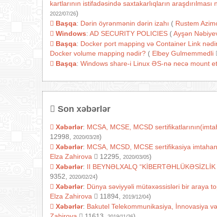
kartlarının istifadəsində saxtakarlıqların araşdırılmas
)
2022/07/26
Başqa
:
Dərin öyrənmənin dərin izahı
(
Rustem Azim
Windows
:
AD SECURITY POLICIES
(
Ayşən Nəbiye
Başqa
:
Docker port mapping və Container Link nədir
Docker volume mapping nədir?
(
Elbey Gulmemmedli
Başqa
:
Windows share-i Linux ƏS-nə necə mount e
Son xəbərlər
Xəbərlər
:
MCSA, MCSE, MCSD sertifikatlarının(imtaha
12998,
)
2020/03/28
Xəbərlər
:
MCSA, MCSD, MCSE sertifikasiya imtahanlarını
Elza Zahirova
12295,
)
2020/03/05
Xəbərlər
:
II BEYNƏLXALQ “KİBERTƏHLÜKƏSİZLİK
9352,
)
2020/02/24
Xəbərlər
:
Dünya səviyyəli mütəxəssisləri bir araya t
Elza Zahirova
11894,
)
2019/12/04
Xəbərlər
:
Bakutel Telekommunikasiya, İnnovasiya v
Zahirova
11613,
)
2019/11/26