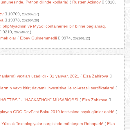
ı nümunəsində, Python dilində kodlarla)
(
Rustem Azimov
9810,
ov
10769,
)
2022/07/17
va
19378,
)
2022/04/28
, phpMyadmin və MySql containerləri bir birinə bağlamaq.
9210,
)
2022/04/21
tmək olar
(
Elbey Gulmemmedli
9974,
)
2022/01/12
nların) vaxtları uzadıldı - 31 yanvar, 2021
(
Elza Zahirova
n vaxtı bitir; davamlı investisiya ilə rol-əsaslı sertifikatlara!
(
 HƏFTƏSİ” - “HACKATHON” MÜSABİQƏSİ
(
Elza Zahirova
oplayan GDG DevFest Baku 2019 festivalına sayılı günlər qaldı!
(
ə Yüksək Texnologiyalar sərgisində möhtəşəm Robopark!
(
Elza