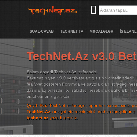
SUAL-CAVAB
TECHNET TV
MƏQALƏLƏR
İŞ ELANL
TechNet.Az v3.0 Be
Salam dəyərli TechNet.Az istifadəçisi.
Saytımızın yeni v3.0 versiyası artıq sizin xidmətinizdədir. 
fəaliyyət göstərən Forumda və saytda olan istifadəçi hesa
daşınaraq birləşdirilib. İstifadəçi hesabına daxil ola bilm
əməl etməniz gərəkdir.
Qeyd: Əziz TechNet istifadəçisi, əgər hər hansı texniki p
TechNet.Az
-ı inkişaf etdirəcək təklif, irad və tənqidləri
technet.az
yaza bilərsiniz.