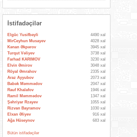
İstifadəçilər
Elgüc Yusifbəyli
4490 xal
MirCeyhun Musayev
4028 xal
Kənan Əkpərov
3945 xal
Turqut Vəliyev
3738 xal
Farhad KARIMOV
3230 xal
Elvin Əmirov
3048 xal
Röyal Əmrahov
2335 xal
Araz Ayyubov
2073 xal
Babək Məmmədov
2047 xal
Rauf Khalafov
1946 xal
Ramil Məmmədov
1347 xal
Şəhriyar Rzayev
1055 xal
Rizvan Bayramov
1030 xal
Elxan Əliyev
916 xal
Ağa Hüseynov
683 xal
Bütün istifadəçilər