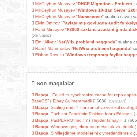
MirCeyhun Musayev
"
DHCP Mİgration - Problem
"
s
MirCeyhun Musayev
"
Windows 10-dan Server 2k8r
MirCeyhun Musayev
"
Nameserver
"
sualına cavab ya
Elvin Əmirov
"
Paylaşılmış qovluqda audit funksiy
Fərid Mirzəyev
"
P2000 saxlanc avadanlığında diski
(
)
2019/10/07
Emil Aliyev
"
NetWrix problemi haqqında
"
sualına c
Ramil Məmmədov
"
NetWrix problemi haqqında
"
su
Elshan Rasullu
"
Windows temporary fayllar haqqı
Son məqalələr
Başqa
:
“Failed to synchronize cache for repo appst
BaseOS”
(
Elbey Gulmemmedli
6680,
)
2023/11/03
Başqa
:
Scaling nədir? Horizontal və vertikal scaling 
Başqa
:
Təchizat Zəncirinin Riskinin İdarə Edilməsi
(
Başqa
:
PacPERRO nədir ?
(
Heyder Ismayilli
7685
Başqa
:
Windows giriş ekranına mesaj əlavə etmək
(
Başqa
:
Sinifləşdirmə modellərini qiymətləndirmə ölçül