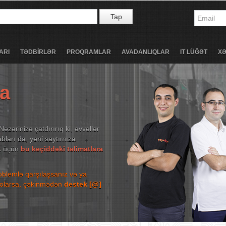
Tap
ARI
TƏDBİRLƏR
PROQRAMLAR
AVADANLIQLAR
IT LÜĞƏT
X
ta
Nəzərinizə çatdırırıq ki, əvvəllər
bları da, yeni saytımıza
ək üçün
bu keçiddəki təlimatlara
roblemlə qarşılaşsanız və ya
niz olarsa, çəkinmədən
destek [@]