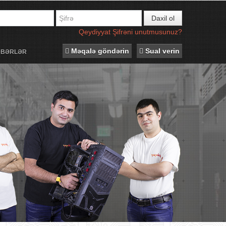
Daxil ol
Qeydiyyat
Şifrəni unutmusunuz?
Məqalə göndərin
Sual verin
ƏBƏRLƏR