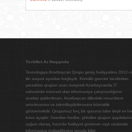
TechNet.Az Haqqında
Texnologiya Azərbaycan Qrupu geniş fəaliyyətinə 2012-ci
ilin avqust ayından başlayıb. Könüllü gənclər tərəfindən
yaradılan qrupun əsas məqsədi Azərbaycanda İT
sahəsində mövcud olan informasiya çatışmazlığının
aradan qaldırılması, Azərbaycan dilindəki resursların
artırılmasına və təkmilləşdirilməsinə köməklik
göstərməkdir. Qrupumuz heç bir quruma tabe deyil və hə
kəsə açıqdır. İstənilən fərdlər, şirkətlər qrupun qaydaları
uyğun olaraq, hazırda fəaliyyət göstərən sayt vasitəsilə
informasiya mübadiləsinə qoşula bilər.