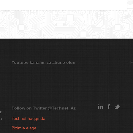
Youtube kanalımıza abunə olun
F
Follow on Twitter
@Technet_Az
r
na
Technet haqqında
Bizimlə əlaqə