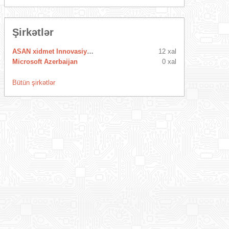
Şirkətlər
ASAN xidmet Innovasiya Mərkəzi
12 xal
Microsoft Azerbaijan
0 xal
Bütün şirkətlər