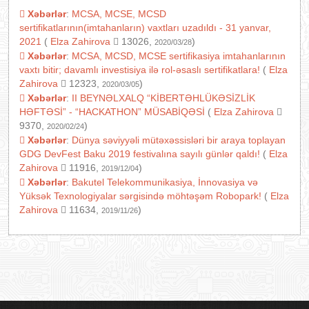
Xəbərlər
:
MCSA, MCSE, MCSD
sertifikatlarının(imtahanların) vaxtları uzadıldı - 31 yanvar,
2021
(
Elza Zahirova
13026,
)
2020/03/28
Xəbərlər
:
MCSA, MCSD, MCSE sertifikasiya imtahanlarının
vaxtı bitir; davamlı investisiya ilə rol-əsaslı sertifikatlara!
(
Elza
Zahirova
12323,
)
2020/03/05
Xəbərlər
:
II BEYNƏLXALQ “KİBERTƏHLÜKƏSİZLİK
HƏFTƏSİ” - “HACKATHON” MÜSABİQƏSİ
(
Elza Zahirova
9370,
)
2020/02/24
Xəbərlər
:
Dünya səviyyəli mütəxəssisləri bir araya toplayan
GDG DevFest Baku 2019 festivalına sayılı günlər qaldı!
(
Elza
Zahirova
11916,
)
2019/12/04
Xəbərlər
:
Bakutel Telekommunikasiya, İnnovasiya və
Yüksək Texnologiyalar sərgisində möhtəşəm Robopark!
(
Elza
Zahirova
11634,
)
2019/11/26