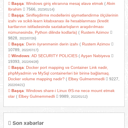
Başqa
:
Windows giriş ekranına mesaj əlavə etmək
(
Alvin
Ibrahim
7566,
)
2023/01/14
Başqa
:
Sinifləşdirmə modellərini qiymətləndirmə ölçülərinin
izahı və scikit-learn kitabxanası ilə hesablanması (kredit
kartlarının istifadəsində saxtakarlıqların araşdırılması
nümunəsində, Python dilində kodlarla)
(
Rustem Azimov
9828,
)
2022/07/26
Başqa
:
Dərin öyrənmənin dərin izahı
(
Rustem Azimov
10789,
)
2022/07/17
Windows
:
AD SECURITY POLICIES
(
Ayşən Nəbiyeva
19393,
)
2022/04/28
Başqa
:
Docker port mapping və Container Link nədir,
phpMyadmin və MySql containerləri bir birinə bağlamaq.
Docker volume mapping nədir?
(
Elbey Gulmemmedli
9227,
)
2022/04/21
Başqa
:
Windows share-i Linux ƏS-nə necə mount etmək
olar
(
Elbey Gulmemmedli
9989,
)
2022/01/12
Son xəbərlər