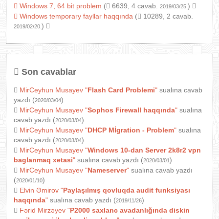
Windows 7, 64 bit problem
(
6639, 4 cavab.
)
2019/03/25.
Windows temporary fayllar haqqında
(
10289, 2 cavab.
)
2019/02/20.
Son cavablar
MirCeyhun Musayev
"
Flash Card Problemi
"
sualına cavab
yazdı (
)
2020/03/04
MirCeyhun Musayev
"
Sophos Firewall haqqında
"
sualına
cavab yazdı (
)
2020/03/04
MirCeyhun Musayev
"
DHCP Mİgration - Problem
"
sualına
cavab yazdı (
)
2020/03/04
MirCeyhun Musayev
"
Windows 10-dan Server 2k8r2 vpn
baglanmaq xetasi
"
sualına cavab yazdı (
)
2020/03/01
MirCeyhun Musayev
"
Nameserver
"
sualına cavab yazdı
(
)
2020/01/10
Elvin Əmirov
"
Paylaşılmış qovluqda audit funksiyası
haqqında
"
sualına cavab yazdı (
)
2019/11/26
Fərid Mirzəyev
"
P2000 saxlanc avadanlığında diskin