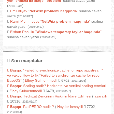
yenilənməsi ilə əlaqəli problem
"
sualına cavab yazdı
(
)
2019/10/07
Emil Aliyev
"
NetWrix problemi haqqında
"
sualına cavab
yazdı (
)
2019/09/17
Ramil Məmmədov
"
NetWrix problemi haqqında
"
sualına
cavab yazdı (
)
2019/09/17
Elshan Rasullu
"
Windows temporary fayllar haqqında
"
sualına cavab yazdı (
)
2019/08/29
Son məqalələr
Başqa
:
“Failed to synchronize cache for repo appstream”
və yaxud How to fix “Failed to synchronize cache for repo
BaseOS”
(
Elbey Gulmemmedli
6702,
)
2023/11/03
Başqa
:
Scaling nədir? Horizontal və vertikal scaling termləri
(
Elbey Gulmemmedli
6479,
)
2023/10/27
Başqa
:
Təchizat Zəncirinin Riskinin İdarə Edilməsi
(
azaralili
10316,
)
2023/01/14
Başqa
:
PacPERRO nədir ?
(
Heyder Ismayilli
7702,
)
2023/01/14