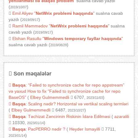
yenilənməsi ilə əlaqəli problem
"
sualına cavab yazdı
(
)
2019/10/07
Emil Aliyev
"
NetWrix problemi haqqında
"
sualına cavab
yazdı (
)
2019/09/17
Ramil Məmmədov
"
NetWrix problemi haqqında
"
sualına
cavab yazdı (
)
2019/09/17
Elshan Rasullu
"
Windows temporary fayllar haqqında
"
sualına cavab yazdı (
)
2019/08/29
Son məqalələr
Başqa
:
“Failed to synchronize cache for repo appstream”
və yaxud How to fix “Failed to synchronize cache for repo
BaseOS”
(
Elbey Gulmemmedli
6707,
)
2023/11/03
Başqa
:
Scaling nədir? Horizontal və vertikal scaling termləri
(
Elbey Gulmemmedli
6487,
)
2023/10/27
Başqa
:
Təchizat Zəncirinin Riskinin İdarə Edilməsi
(
azaralili
10330,
)
2023/01/14
Başqa
:
PacPERRO nədir ?
(
Heyder Ismayilli
7711,
)
2023/01/14