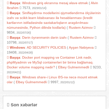
Başqa
:
Windows giriş ekranına mesaj əlavə etmək
(
Alvin
Ibrahim
7573,
)
2023/01/14
Başqa
:
Sinifləşdirmə modellərini qiymətləndirmə ölçülərinin
izahı və scikit-learn kitabxanası ilə hesablanması (kredit
kartlarının istifadəsində saxtakarlıqların araşdırılması
nümunəsində, Python dilində kodlarla)
(
Rustem Azimov
9834,
)
2022/07/26
Başqa
:
Dərin öyrənmənin dərin izahı
(
Rustem Azimov
10798,
)
2022/07/17
Windows
:
AD SECURITY POLICIES
(
Ayşən Nəbiyeva
19408,
)
2022/04/28
Başqa
:
Docker port mapping və Container Link nədir,
phpMyadmin və MySql containerləri bir birinə bağlamaq.
Docker volume mapping nədir?
(
Elbey Gulmemmedli
9233,
)
2022/04/21
Başqa
:
Windows share-i Linux ƏS-nə necə mount etmək
olar
(
Elbey Gulmemmedli
9997,
)
2022/01/12
Son xəbərlər