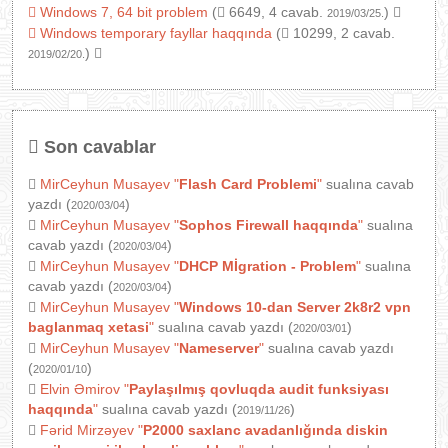
Windows 7, 64 bit problem
(
6649, 4 cavab.
)
2019/03/25.
Windows temporary fayllar haqqında
(
10299, 2 cavab.
)
2019/02/20.
Son cavablar
MirCeyhun Musayev
"
Flash Card Problemi
"
sualına cavab
yazdı (
)
2020/03/04
MirCeyhun Musayev
"
Sophos Firewall haqqında
"
sualına
cavab yazdı (
)
2020/03/04
MirCeyhun Musayev
"
DHCP Mİgration - Problem
"
sualına
cavab yazdı (
)
2020/03/04
MirCeyhun Musayev
"
Windows 10-dan Server 2k8r2 vpn
baglanmaq xetasi
"
sualına cavab yazdı (
)
2020/03/01
MirCeyhun Musayev
"
Nameserver
"
sualına cavab yazdı
(
)
2020/01/10
Elvin Əmirov
"
Paylaşılmış qovluqda audit funksiyası
haqqında
"
sualına cavab yazdı (
)
2019/11/26
Fərid Mirzəyev
"
P2000 saxlanc avadanlığında diskin