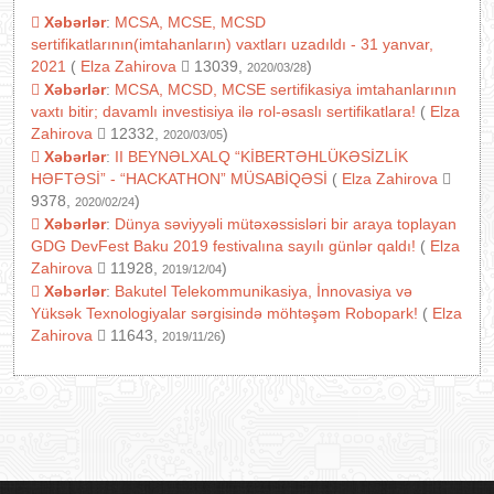
Xəbərlər
:
MCSA, MCSE, MCSD
sertifikatlarının(imtahanların) vaxtları uzadıldı - 31 yanvar,
2021
(
Elza Zahirova
13039,
)
2020/03/28
Xəbərlər
:
MCSA, MCSD, MCSE sertifikasiya imtahanlarının
vaxtı bitir; davamlı investisiya ilə rol-əsaslı sertifikatlara!
(
Elza
Zahirova
12332,
)
2020/03/05
Xəbərlər
:
II BEYNƏLXALQ “KİBERTƏHLÜKƏSİZLİK
HƏFTƏSİ” - “HACKATHON” MÜSABİQƏSİ
(
Elza Zahirova
9378,
)
2020/02/24
Xəbərlər
:
Dünya səviyyəli mütəxəssisləri bir araya toplayan
GDG DevFest Baku 2019 festivalına sayılı günlər qaldı!
(
Elza
Zahirova
11928,
)
2019/12/04
Xəbərlər
:
Bakutel Telekommunikasiya, İnnovasiya və
Yüksək Texnologiyalar sərgisində möhtəşəm Robopark!
(
Elza
Zahirova
11643,
)
2019/11/26