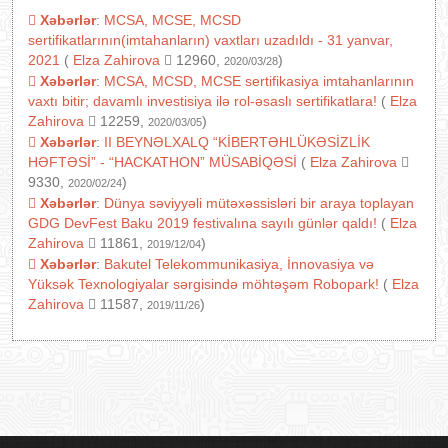
Xəbərlər
:
MCSA, MCSE, MCSD
sertifikatlarının(imtahanların) vaxtları uzadıldı - 31 yanvar,
2021
(
Elza Zahirova
12960,
)
2020/03/28
Xəbərlər
:
MCSA, MCSD, MCSE sertifikasiya imtahanlarının
vaxtı bitir; davamlı investisiya ilə rol-əsaslı sertifikatlara!
(
Elza
Zahirova
12259,
)
2020/03/05
Xəbərlər
:
II BEYNƏLXALQ “KİBERTƏHLÜKƏSİZLİK
HƏFTƏSİ” - “HACKATHON” MÜSABİQƏSİ
(
Elza Zahirova
9330,
)
2020/02/24
Xəbərlər
:
Dünya səviyyəli mütəxəssisləri bir araya toplayan
GDG DevFest Baku 2019 festivalına sayılı günlər qaldı!
(
Elza
Zahirova
11861,
)
2019/12/04
Xəbərlər
:
Bakutel Telekommunikasiya, İnnovasiya və
Yüksək Texnologiyalar sərgisində möhtəşəm Robopark!
(
Elza
Zahirova
11587,
)
2019/11/26