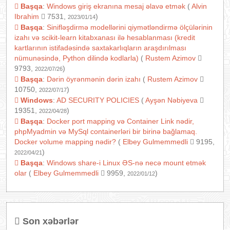
Başqa
:
Windows giriş ekranına mesaj əlavə etmək
(
Alvin
Ibrahim
7531,
)
2023/01/14
Başqa
:
Sinifləşdirmə modellərini qiymətləndirmə ölçülərinin
izahı və scikit-learn kitabxanası ilə hesablanması (kredit
kartlarının istifadəsində saxtakarlıqların araşdırılması
nümunəsində, Python dilində kodlarla)
(
Rustem Azimov
9793,
)
2022/07/26
Başqa
:
Dərin öyrənmənin dərin izahı
(
Rustem Azimov
10750,
)
2022/07/17
Windows
:
AD SECURITY POLICIES
(
Ayşən Nəbiyeva
19351,
)
2022/04/28
Başqa
:
Docker port mapping və Container Link nədir,
phpMyadmin və MySql containerləri bir birinə bağlamaq.
Docker volume mapping nədir?
(
Elbey Gulmemmedli
9195,
)
2022/04/21
Başqa
:
Windows share-i Linux ƏS-nə necə mount etmək
olar
(
Elbey Gulmemmedli
9959,
)
2022/01/12
Son xəbərlər