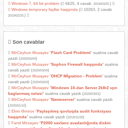
Windows 7, 64 bit problem
(
6625, 4 cavab.
)
2019/03/25.
Windows temporary fayllar haqqında
(
10263, 2 cavab.
)
2019/02/20.
Son cavablar
MirCeyhun Musayev
"
Flash Card Problemi
"
sualına cavab
yazdı (
)
2020/03/04
MirCeyhun Musayev
"
Sophos Firewall haqqında
"
sualına
cavab yazdı (
)
2020/03/04
MirCeyhun Musayev
"
DHCP Mİgration - Problem
"
sualına
cavab yazdı (
)
2020/03/04
MirCeyhun Musayev
"
Windows 10-dan Server 2k8r2 vpn
baglanmaq xetasi
"
sualına cavab yazdı (
)
2020/03/01
MirCeyhun Musayev
"
Nameserver
"
sualına cavab yazdı
(
)
2020/01/10
Elvin Əmirov
"
Paylaşılmış qovluqda audit funksiyası
haqqında
"
sualına cavab yazdı (
)
2019/11/26
Fərid Mirzəyev
"
P2000 saxlanc avadanlığında diskin