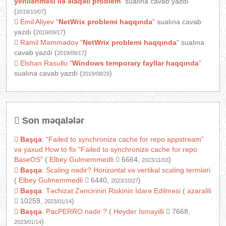
yenilənməsi ilə əlaqəli problem
"
sualına cavab yazdı
(
)
2019/10/07
Emil Aliyev
"
NetWrix problemi haqqında
"
sualına cavab
yazdı (
)
2019/09/17
Ramil Məmmədov
"
NetWrix problemi haqqında
"
sualına
cavab yazdı (
)
2019/09/17
Elshan Rasullu
"
Windows temporary fayllar haqqında
"
sualına cavab yazdı (
)
2019/08/29
Son məqalələr
Başqa
:
“Failed to synchronize cache for repo appstream”
və yaxud How to fix “Failed to synchronize cache for repo
BaseOS”
(
Elbey Gulmemmedli
6664,
)
2023/11/03
Başqa
:
Scaling nədir? Horizontal və vertikal scaling termləri
(
Elbey Gulmemmedli
6440,
)
2023/10/27
Başqa
:
Təchizat Zəncirinin Riskinin İdarə Edilməsi
(
azaralili
10259,
)
2023/01/14
Başqa
:
PacPERRO nədir ?
(
Heyder Ismayilli
7668,
)
2023/01/14