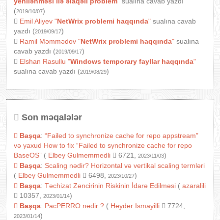
yenilənməsi ilə əlaqəli problem
"
sualına cavab yazdı
(
)
2019/10/07
Emil Aliyev
"
NetWrix problemi haqqında
"
sualına cavab
yazdı (
)
2019/09/17
Ramil Məmmədov
"
NetWrix problemi haqqında
"
sualına
cavab yazdı (
)
2019/09/17
Elshan Rasullu
"
Windows temporary fayllar haqqında
"
sualına cavab yazdı (
)
2019/08/29
Son məqalələr
Başqa
:
“Failed to synchronize cache for repo appstream”
və yaxud How to fix “Failed to synchronize cache for repo
BaseOS”
(
Elbey Gulmemmedli
6721,
)
2023/11/03
Başqa
:
Scaling nədir? Horizontal və vertikal scaling termləri
(
Elbey Gulmemmedli
6498,
)
2023/10/27
Başqa
:
Təchizat Zəncirinin Riskinin İdarə Edilməsi
(
azaralili
10357,
)
2023/01/14
Başqa
:
PacPERRO nədir ?
(
Heyder Ismayilli
7724,
)
2023/01/14