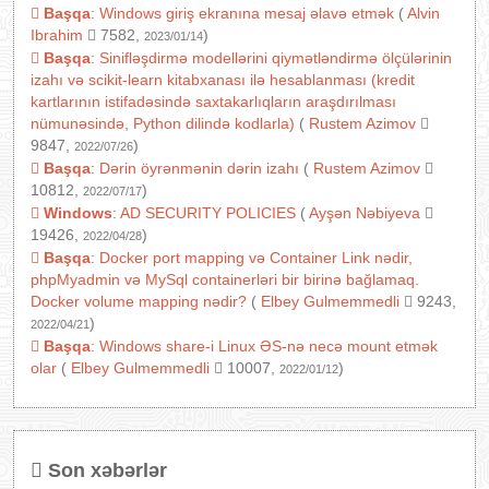
Başqa
:
Windows giriş ekranına mesaj əlavə etmək
(
Alvin
Ibrahim
7582,
)
2023/01/14
Başqa
:
Sinifləşdirmə modellərini qiymətləndirmə ölçülərinin
izahı və scikit-learn kitabxanası ilə hesablanması (kredit
kartlarının istifadəsində saxtakarlıqların araşdırılması
nümunəsində, Python dilində kodlarla)
(
Rustem Azimov
9847,
)
2022/07/26
Başqa
:
Dərin öyrənmənin dərin izahı
(
Rustem Azimov
10812,
)
2022/07/17
Windows
:
AD SECURITY POLICIES
(
Ayşən Nəbiyeva
19426,
)
2022/04/28
Başqa
:
Docker port mapping və Container Link nədir,
phpMyadmin və MySql containerləri bir birinə bağlamaq.
Docker volume mapping nədir?
(
Elbey Gulmemmedli
9243,
)
2022/04/21
Başqa
:
Windows share-i Linux ƏS-nə necə mount etmək
olar
(
Elbey Gulmemmedli
10007,
)
2022/01/12
Son xəbərlər