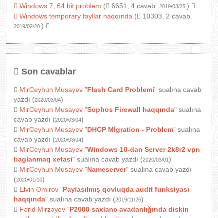
Windows 7, 64 bit problem
(
6651, 4 cavab.
)
2019/03/25.
Windows temporary fayllar haqqında
(
10303, 2 cavab.
)
2019/02/20.
Son cavablar
MirCeyhun Musayev
"
Flash Card Problemi
"
sualına cavab
yazdı (
)
2020/03/04
MirCeyhun Musayev
"
Sophos Firewall haqqında
"
sualına
cavab yazdı (
)
2020/03/04
MirCeyhun Musayev
"
DHCP Mİgration - Problem
"
sualına
cavab yazdı (
)
2020/03/04
MirCeyhun Musayev
"
Windows 10-dan Server 2k8r2 vpn
baglanmaq xetasi
"
sualına cavab yazdı (
)
2020/03/01
MirCeyhun Musayev
"
Nameserver
"
sualına cavab yazdı
(
)
2020/01/10
Elvin Əmirov
"
Paylaşılmış qovluqda audit funksiyası
haqqında
"
sualına cavab yazdı (
)
2019/11/26
Fərid Mirzəyev
"
P2000 saxlanc avadanlığında diskin