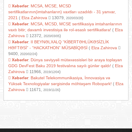
Xəbərlər
:
MCSA, MCSE, MCSD
sertifikatlarının(imtahanların) vaxtları uzadıldı - 31 yanvar,
2021
(
Elza Zahirova
13079,
)
2020/03/28
Xəbərlər
:
MCSA, MCSD, MCSE sertifikasiya imtahanlarının
vaxtı bitir; davamlı investisiya ilə rol-əsaslı sertifikatlara!
(
Elza
Zahirova
12372,
)
2020/03/05
Xəbərlər
:
II BEYNƏLXALQ “KİBERTƏHLÜKƏSİZLİK
HƏFTƏSİ” - “HACKATHON” MÜSABİQƏSİ
(
Elza Zahirova
9400,
)
2020/02/24
Xəbərlər
:
Dünya səviyyəli mütəxəssisləri bir araya toplayan
GDG DevFest Baku 2019 festivalına sayılı günlər qaldı!
(
Elza
Zahirova
11966,
)
2019/12/04
Xəbərlər
:
Bakutel Telekommunikasiya, İnnovasiya və
Yüksək Texnologiyalar sərgisində möhtəşəm Robopark!
(
Elza
Zahirova
11671,
)
2019/11/26