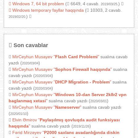
Windows 7, 64 bit problem
(
6649, 4 cavab.
)
2019/03/25.
Windows temporary fayllar haqqında
(
10303, 2 cavab.
)
2019/02/20.
Son cavablar
MirCeyhun Musayev
"
Flash Card Problemi
"
sualına cavab
yazdı (
)
2020/03/04
MirCeyhun Musayev
"
Sophos Firewall haqqında
"
sualına
cavab yazdı (
)
2020/03/04
MirCeyhun Musayev
"
DHCP Mİgration - Problem
"
sualına
cavab yazdı (
)
2020/03/04
MirCeyhun Musayev
"
Windows 10-dan Server 2k8r2 vpn
baglanmaq xetasi
"
sualına cavab yazdı (
)
2020/03/01
MirCeyhun Musayev
"
Nameserver
"
sualına cavab yazdı
(
)
2020/01/10
Elvin Əmirov
"
Paylaşılmış qovluqda audit funksiyası
haqqında
"
sualına cavab yazdı (
)
2019/11/26
Fərid Mirzəyev
"
P2000 saxlanc avadanlığında diskin