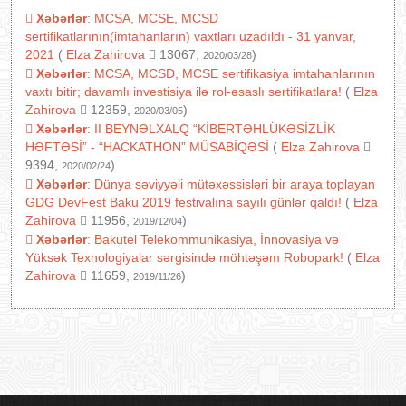
Xəbərlər
:
MCSA, MCSE, MCSD
sertifikatlarının(imtahanların) vaxtları uzadıldı - 31 yanvar,
2021
(
Elza Zahirova
13067,
)
2020/03/28
Xəbərlər
:
MCSA, MCSD, MCSE sertifikasiya imtahanlarının
vaxtı bitir; davamlı investisiya ilə rol-əsaslı sertifikatlara!
(
Elza
Zahirova
12359,
)
2020/03/05
Xəbərlər
:
II BEYNƏLXALQ “KİBERTƏHLÜKƏSİZLİK
HƏFTƏSİ” - “HACKATHON” MÜSABİQƏSİ
(
Elza Zahirova
9394,
)
2020/02/24
Xəbərlər
:
Dünya səviyyəli mütəxəssisləri bir araya toplayan
GDG DevFest Baku 2019 festivalına sayılı günlər qaldı!
(
Elza
Zahirova
11956,
)
2019/12/04
Xəbərlər
:
Bakutel Telekommunikasiya, İnnovasiya və
Yüksək Texnologiyalar sərgisində möhtəşəm Robopark!
(
Elza
Zahirova
11659,
)
2019/11/26