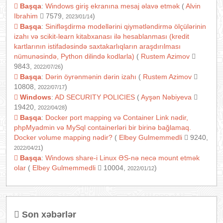
Başqa
:
Windows giriş ekranına mesaj əlavə etmək
(
Alvin
Ibrahim
7579,
)
2023/01/14
Başqa
:
Sinifləşdirmə modellərini qiymətləndirmə ölçülərinin
izahı və scikit-learn kitabxanası ilə hesablanması (kredit
kartlarının istifadəsində saxtakarlıqların araşdırılması
nümunəsində, Python dilində kodlarla)
(
Rustem Azimov
9843,
)
2022/07/26
Başqa
:
Dərin öyrənmənin dərin izahı
(
Rustem Azimov
10808,
)
2022/07/17
Windows
:
AD SECURITY POLICIES
(
Ayşən Nəbiyeva
19420,
)
2022/04/28
Başqa
:
Docker port mapping və Container Link nədir,
phpMyadmin və MySql containerləri bir birinə bağlamaq.
Docker volume mapping nədir?
(
Elbey Gulmemmedli
9240,
)
2022/04/21
Başqa
:
Windows share-i Linux ƏS-nə necə mount etmək
olar
(
Elbey Gulmemmedli
10004,
)
2022/01/12
Son xəbərlər