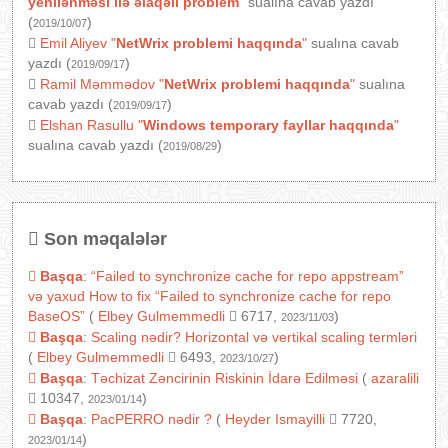
yenilənməsi ilə əlaqəli problem
"
sualına cavab yazdı
(
)
2019/10/07
Emil Aliyev
"
NetWrix problemi haqqında
"
sualına cavab
yazdı (
)
2019/09/17
Ramil Məmmədov
"
NetWrix problemi haqqında
"
sualına
cavab yazdı (
)
2019/09/17
Elshan Rasullu
"
Windows temporary fayllar haqqında
"
sualına cavab yazdı (
)
2019/08/29
Son məqalələr
Başqa
:
“Failed to synchronize cache for repo appstream”
və yaxud How to fix “Failed to synchronize cache for repo
BaseOS”
(
Elbey Gulmemmedli
6717,
)
2023/11/03
Başqa
:
Scaling nədir? Horizontal və vertikal scaling termləri
(
Elbey Gulmemmedli
6493,
)
2023/10/27
Başqa
:
Təchizat Zəncirinin Riskinin İdarə Edilməsi
(
azaralili
10347,
)
2023/01/14
Başqa
:
PacPERRO nədir ?
(
Heyder Ismayilli
7720,
)
2023/01/14