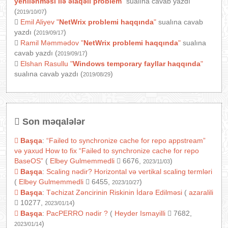
yenilənməsi ilə əlaqəli problem
"
sualına cavab yazdı
(
)
2019/10/07
Emil Aliyev
"
NetWrix problemi haqqında
"
sualına cavab
yazdı (
)
2019/09/17
Ramil Məmmədov
"
NetWrix problemi haqqında
"
sualına
cavab yazdı (
)
2019/09/17
Elshan Rasullu
"
Windows temporary fayllar haqqında
"
sualına cavab yazdı (
)
2019/08/29
Son məqalələr
Başqa
:
“Failed to synchronize cache for repo appstream”
və yaxud How to fix “Failed to synchronize cache for repo
BaseOS”
(
Elbey Gulmemmedli
6676,
)
2023/11/03
Başqa
:
Scaling nədir? Horizontal və vertikal scaling termləri
(
Elbey Gulmemmedli
6455,
)
2023/10/27
Başqa
:
Təchizat Zəncirinin Riskinin İdarə Edilməsi
(
azaralili
10277,
)
2023/01/14
Başqa
:
PacPERRO nədir ?
(
Heyder Ismayilli
7682,
)
2023/01/14