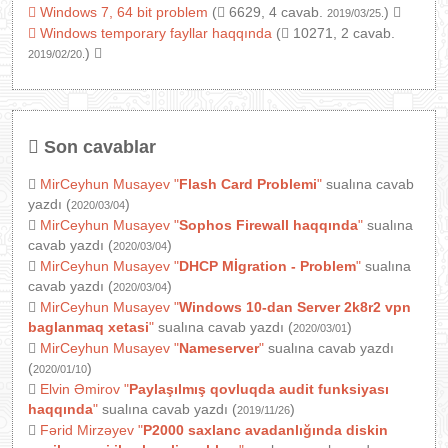
Windows 7, 64 bit problem
(
6629, 4 cavab.
)
2019/03/25.
Windows temporary fayllar haqqında
(
10271, 2 cavab.
)
2019/02/20.
Son cavablar
MirCeyhun Musayev
"
Flash Card Problemi
"
sualına cavab
yazdı (
)
2020/03/04
MirCeyhun Musayev
"
Sophos Firewall haqqında
"
sualına
cavab yazdı (
)
2020/03/04
MirCeyhun Musayev
"
DHCP Mİgration - Problem
"
sualına
cavab yazdı (
)
2020/03/04
MirCeyhun Musayev
"
Windows 10-dan Server 2k8r2 vpn
baglanmaq xetasi
"
sualına cavab yazdı (
)
2020/03/01
MirCeyhun Musayev
"
Nameserver
"
sualına cavab yazdı
(
)
2020/01/10
Elvin Əmirov
"
Paylaşılmış qovluqda audit funksiyası
haqqında
"
sualına cavab yazdı (
)
2019/11/26
Fərid Mirzəyev
"
P2000 saxlanc avadanlığında diskin