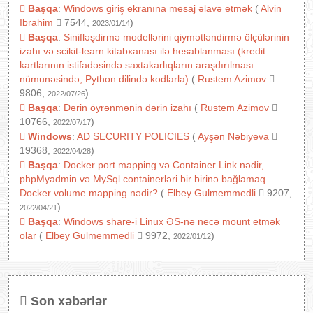
Başqa
:
Windows giriş ekranına mesaj əlavə etmək
(
Alvin
Ibrahim
7544,
)
2023/01/14
Başqa
:
Sinifləşdirmə modellərini qiymətləndirmə ölçülərinin
izahı və scikit-learn kitabxanası ilə hesablanması (kredit
kartlarının istifadəsində saxtakarlıqların araşdırılması
nümunəsində, Python dilində kodlarla)
(
Rustem Azimov
9806,
)
2022/07/26
Başqa
:
Dərin öyrənmənin dərin izahı
(
Rustem Azimov
10766,
)
2022/07/17
Windows
:
AD SECURITY POLICIES
(
Ayşən Nəbiyeva
19368,
)
2022/04/28
Başqa
:
Docker port mapping və Container Link nədir,
phpMyadmin və MySql containerləri bir birinə bağlamaq.
Docker volume mapping nədir?
(
Elbey Gulmemmedli
9207,
)
2022/04/21
Başqa
:
Windows share-i Linux ƏS-nə necə mount etmək
olar
(
Elbey Gulmemmedli
9972,
)
2022/01/12
Son xəbərlər