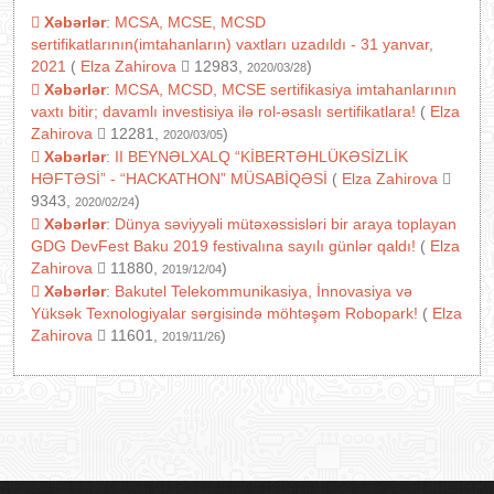
Xəbərlər
:
MCSA, MCSE, MCSD
sertifikatlarının(imtahanların) vaxtları uzadıldı - 31 yanvar,
2021
(
Elza Zahirova
12983,
)
2020/03/28
Xəbərlər
:
MCSA, MCSD, MCSE sertifikasiya imtahanlarının
vaxtı bitir; davamlı investisiya ilə rol-əsaslı sertifikatlara!
(
Elza
Zahirova
12281,
)
2020/03/05
Xəbərlər
:
II BEYNƏLXALQ “KİBERTƏHLÜKƏSİZLİK
HƏFTƏSİ” - “HACKATHON” MÜSABİQƏSİ
(
Elza Zahirova
9343,
)
2020/02/24
Xəbərlər
:
Dünya səviyyəli mütəxəssisləri bir araya toplayan
GDG DevFest Baku 2019 festivalına sayılı günlər qaldı!
(
Elza
Zahirova
11880,
)
2019/12/04
Xəbərlər
:
Bakutel Telekommunikasiya, İnnovasiya və
Yüksək Texnologiyalar sərgisində möhtəşəm Robopark!
(
Elza
Zahirova
11601,
)
2019/11/26