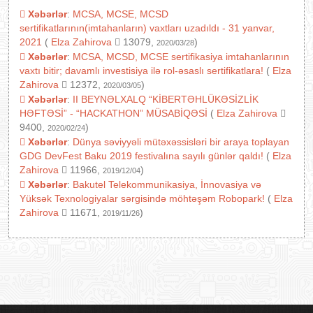
Xəbərlər
:
MCSA, MCSE, MCSD
sertifikatlarının(imtahanların) vaxtları uzadıldı - 31 yanvar,
2021
(
Elza Zahirova
13079,
)
2020/03/28
Xəbərlər
:
MCSA, MCSD, MCSE sertifikasiya imtahanlarının
vaxtı bitir; davamlı investisiya ilə rol-əsaslı sertifikatlara!
(
Elza
Zahirova
12372,
)
2020/03/05
Xəbərlər
:
II BEYNƏLXALQ “KİBERTƏHLÜKƏSİZLİK
HƏFTƏSİ” - “HACKATHON” MÜSABİQƏSİ
(
Elza Zahirova
9400,
)
2020/02/24
Xəbərlər
:
Dünya səviyyəli mütəxəssisləri bir araya toplayan
GDG DevFest Baku 2019 festivalına sayılı günlər qaldı!
(
Elza
Zahirova
11966,
)
2019/12/04
Xəbərlər
:
Bakutel Telekommunikasiya, İnnovasiya və
Yüksək Texnologiyalar sərgisində möhtəşəm Robopark!
(
Elza
Zahirova
11671,
)
2019/11/26