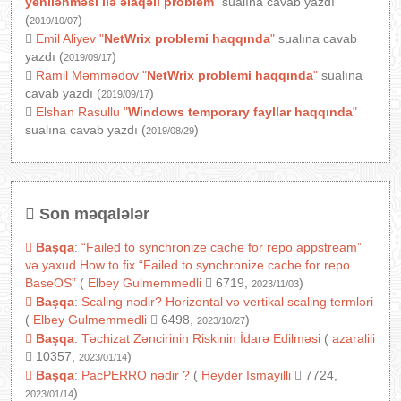
yenilənməsi ilə əlaqəli problem
"
sualına cavab yazdı
(
)
2019/10/07
Emil Aliyev
"
NetWrix problemi haqqında
"
sualına cavab
yazdı (
)
2019/09/17
Ramil Məmmədov
"
NetWrix problemi haqqında
"
sualına
cavab yazdı (
)
2019/09/17
Elshan Rasullu
"
Windows temporary fayllar haqqında
"
sualına cavab yazdı (
)
2019/08/29
Son məqalələr
Başqa
:
“Failed to synchronize cache for repo appstream”
və yaxud How to fix “Failed to synchronize cache for repo
BaseOS”
(
Elbey Gulmemmedli
6719,
)
2023/11/03
Başqa
:
Scaling nədir? Horizontal və vertikal scaling termləri
(
Elbey Gulmemmedli
6498,
)
2023/10/27
Başqa
:
Təchizat Zəncirinin Riskinin İdarə Edilməsi
(
azaralili
10357,
)
2023/01/14
Başqa
:
PacPERRO nədir ?
(
Heyder Ismayilli
7724,
)
2023/01/14