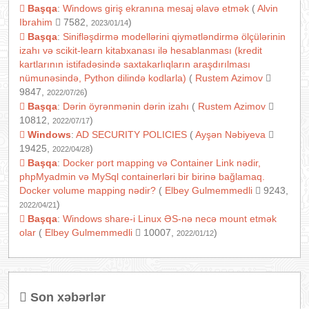
Başqa
:
Windows giriş ekranına mesaj əlavə etmək
(
Alvin
Ibrahim
7582,
)
2023/01/14
Başqa
:
Sinifləşdirmə modellərini qiymətləndirmə ölçülərinin
izahı və scikit-learn kitabxanası ilə hesablanması (kredit
kartlarının istifadəsində saxtakarlıqların araşdırılması
nümunəsində, Python dilində kodlarla)
(
Rustem Azimov
9847,
)
2022/07/26
Başqa
:
Dərin öyrənmənin dərin izahı
(
Rustem Azimov
10812,
)
2022/07/17
Windows
:
AD SECURITY POLICIES
(
Ayşən Nəbiyeva
19425,
)
2022/04/28
Başqa
:
Docker port mapping və Container Link nədir,
phpMyadmin və MySql containerləri bir birinə bağlamaq.
Docker volume mapping nədir?
(
Elbey Gulmemmedli
9243,
)
2022/04/21
Başqa
:
Windows share-i Linux ƏS-nə necə mount etmək
olar
(
Elbey Gulmemmedli
10007,
)
2022/01/12
Son xəbərlər