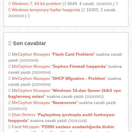
Windows 7, 64 bit problem
(
6649, 4 cavab.
)
2019/03/25.
Windows temporary fayllar haqqında
(
10303, 2 cavab.
)
2019/02/20.
Son cavablar
MirCeyhun Musayev
"
Flash Card Problemi
"
sualına cavab
yazdı (
)
2020/03/04
MirCeyhun Musayev
"
Sophos Firewall haqqında
"
sualına
cavab yazdı (
)
2020/03/04
MirCeyhun Musayev
"
DHCP Mİgration - Problem
"
sualına
cavab yazdı (
)
2020/03/04
MirCeyhun Musayev
"
Windows 10-dan Server 2k8r2 vpn
baglanmaq xetasi
"
sualına cavab yazdı (
)
2020/03/01
MirCeyhun Musayev
"
Nameserver
"
sualına cavab yazdı
(
)
2020/01/10
Elvin Əmirov
"
Paylaşılmış qovluqda audit funksiyası
haqqında
"
sualına cavab yazdı (
)
2019/11/26
Fərid Mirzəyev
"
P2000 saxlanc avadanlığında diskin