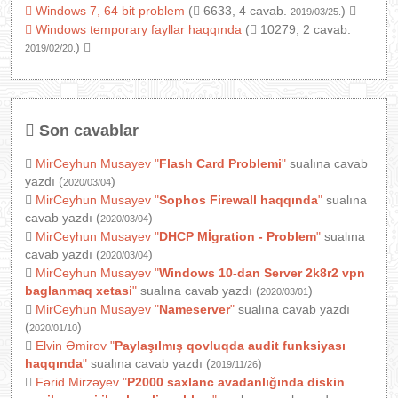
Windows 7, 64 bit problem
(
6633, 4 cavab.
)
2019/03/25.
Windows temporary fayllar haqqında
(
10279, 2 cavab.
)
2019/02/20.
Son cavablar
MirCeyhun Musayev
"
Flash Card Problemi
"
sualına cavab
yazdı (
)
2020/03/04
MirCeyhun Musayev
"
Sophos Firewall haqqında
"
sualına
cavab yazdı (
)
2020/03/04
MirCeyhun Musayev
"
DHCP Mİgration - Problem
"
sualına
cavab yazdı (
)
2020/03/04
MirCeyhun Musayev
"
Windows 10-dan Server 2k8r2 vpn
baglanmaq xetasi
"
sualına cavab yazdı (
)
2020/03/01
MirCeyhun Musayev
"
Nameserver
"
sualına cavab yazdı
(
)
2020/01/10
Elvin Əmirov
"
Paylaşılmış qovluqda audit funksiyası
haqqında
"
sualına cavab yazdı (
)
2019/11/26
Fərid Mirzəyev
"
P2000 saxlanc avadanlığında diskin