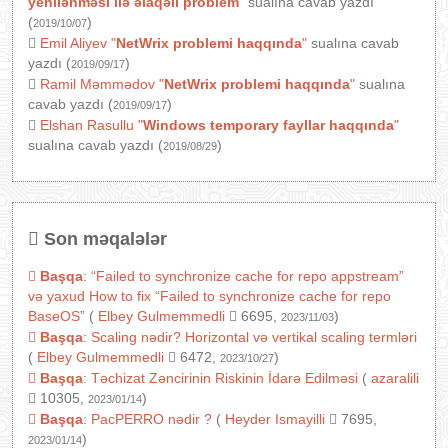
yenilənməsi ilə əlaqəli problem
"
sualına cavab yazdı
(
)
2019/10/07
Emil Aliyev
"
NetWrix problemi haqqında
"
sualına cavab
yazdı (
)
2019/09/17
Ramil Məmmədov
"
NetWrix problemi haqqında
"
sualına
cavab yazdı (
)
2019/09/17
Elshan Rasullu
"
Windows temporary fayllar haqqında
"
sualına cavab yazdı (
)
2019/08/29
Son məqalələr
Başqa
:
“Failed to synchronize cache for repo appstream”
və yaxud How to fix “Failed to synchronize cache for repo
BaseOS”
(
Elbey Gulmemmedli
6695,
)
2023/11/03
Başqa
:
Scaling nədir? Horizontal və vertikal scaling termləri
(
Elbey Gulmemmedli
6472,
)
2023/10/27
Başqa
:
Təchizat Zəncirinin Riskinin İdarə Edilməsi
(
azaralili
10305,
)
2023/01/14
Başqa
:
PacPERRO nədir ?
(
Heyder Ismayilli
7695,
)
2023/01/14