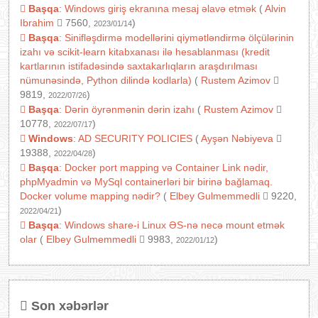
Başqa
:
Windows giriş ekranına mesaj əlavə etmək
(
Alvin
Ibrahim
7560,
)
2023/01/14
Başqa
:
Sinifləşdirmə modellərini qiymətləndirmə ölçülərinin
izahı və scikit-learn kitabxanası ilə hesablanması (kredit
kartlarının istifadəsində saxtakarlıqların araşdırılması
nümunəsində, Python dilində kodlarla)
(
Rustem Azimov
9819,
)
2022/07/26
Başqa
:
Dərin öyrənmənin dərin izahı
(
Rustem Azimov
10778,
)
2022/07/17
Windows
:
AD SECURITY POLICIES
(
Ayşən Nəbiyeva
19388,
)
2022/04/28
Başqa
:
Docker port mapping və Container Link nədir,
phpMyadmin və MySql containerləri bir birinə bağlamaq.
Docker volume mapping nədir?
(
Elbey Gulmemmedli
9220,
)
2022/04/21
Başqa
:
Windows share-i Linux ƏS-nə necə mount etmək
olar
(
Elbey Gulmemmedli
9983,
)
2022/01/12
Son xəbərlər