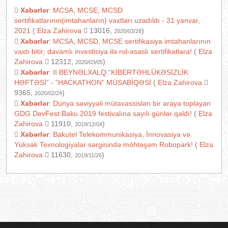
Xəbərlər
:
MCSA, MCSE, MCSD
sertifikatlarının(imtahanların) vaxtları uzadıldı - 31 yanvar,
2021
(
Elza Zahirova
13016,
)
2020/03/28
Xəbərlər
:
MCSA, MCSD, MCSE sertifikasiya imtahanlarının
vaxtı bitir; davamlı investisiya ilə rol-əsaslı sertifikatlara!
(
Elza
Zahirova
12312,
)
2020/03/05
Xəbərlər
:
II BEYNƏLXALQ “KİBERTƏHLÜKƏSİZLİK
HƏFTƏSİ” - “HACKATHON” MÜSABİQƏSİ
(
Elza Zahirova
9365,
)
2020/02/24
Xəbərlər
:
Dünya səviyyəli mütəxəssisləri bir araya toplayan
GDG DevFest Baku 2019 festivalına sayılı günlər qaldı!
(
Elza
Zahirova
11910,
)
2019/12/04
Xəbərlər
:
Bakutel Telekommunikasiya, İnnovasiya və
Yüksək Texnologiyalar sərgisində möhtəşəm Robopark!
(
Elza
Zahirova
11630,
)
2019/11/26