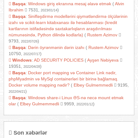
Başqa
:
Windows giriş ekranına mesaj əlavə etmək
(
Alvin
Ibrahim
7531,
)
2023/01/14
Başqa
:
Sinifləşdirmə modellərini qiymətləndirmə ölçülərinin
izahı və scikit-learn kitabxanası ilə hesablanması (kredit
kartlarının istifadəsində saxtakarlıqların araşdırılması
nümunəsində, Python dilində kodlarla)
(
Rustem Azimov
9793,
)
2022/07/26
Başqa
:
Dərin öyrənmənin dərin izahı
(
Rustem Azimov
10750,
)
2022/07/17
Windows
:
AD SECURITY POLICIES
(
Ayşən Nəbiyeva
19351,
)
2022/04/28
Başqa
:
Docker port mapping və Container Link nədir,
phpMyadmin və MySql containerləri bir birinə bağlamaq.
Docker volume mapping nədir?
(
Elbey Gulmemmedli
9195,
)
2022/04/21
Başqa
:
Windows share-i Linux ƏS-nə necə mount etmək
olar
(
Elbey Gulmemmedli
9959,
)
2022/01/12
Son xəbərlər