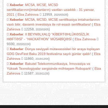
Xəbərlər
:
MCSA, MCSE, MCSD
sertifikatlarının(imtahanların) vaxtları uzadıldı - 31 yanvar,
2021
(
Elza Zahirova
12959,
)
2020/03/28
Xəbərlər
:
MCSA, MCSD, MCSE sertifikasiya imtahanlarının
vaxtı bitir; davamlı investisiya ilə rol-əsaslı sertifikatlara!
(
Elza
Zahirova
12258,
)
2020/03/05
Xəbərlər
:
II BEYNƏLXALQ “KİBERTƏHLÜKƏSİZLİK
HƏFTƏSİ” - “HACKATHON” MÜSABİQƏSİ
(
Elza Zahirova
9330,
)
2020/02/24
Xəbərlər
:
Dünya səviyyəli mütəxəssisləri bir araya toplayan
GDG DevFest Baku 2019 festivalına sayılı günlər qaldı!
(
Elza
Zahirova
11860,
)
2019/12/04
Xəbərlər
:
Bakutel Telekommunikasiya, İnnovasiya və
Yüksək Texnologiyalar sərgisində möhtəşəm Robopark!
(
Elza
Zahirova
11587,
)
2019/11/26