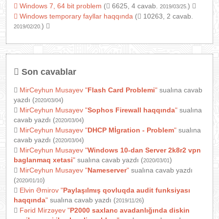
Windows 7, 64 bit problem
(
6625, 4 cavab.
)
2019/03/25.
Windows temporary fayllar haqqında
(
10263, 2 cavab.
)
2019/02/20.
Son cavablar
MirCeyhun Musayev
"
Flash Card Problemi
"
sualına cavab
yazdı (
)
2020/03/04
MirCeyhun Musayev
"
Sophos Firewall haqqında
"
sualına
cavab yazdı (
)
2020/03/04
MirCeyhun Musayev
"
DHCP Mİgration - Problem
"
sualına
cavab yazdı (
)
2020/03/04
MirCeyhun Musayev
"
Windows 10-dan Server 2k8r2 vpn
baglanmaq xetasi
"
sualına cavab yazdı (
)
2020/03/01
MirCeyhun Musayev
"
Nameserver
"
sualına cavab yazdı
(
)
2020/01/10
Elvin Əmirov
"
Paylaşılmış qovluqda audit funksiyası
haqqında
"
sualına cavab yazdı (
)
2019/11/26
Fərid Mirzəyev
"
P2000 saxlanc avadanlığında diskin