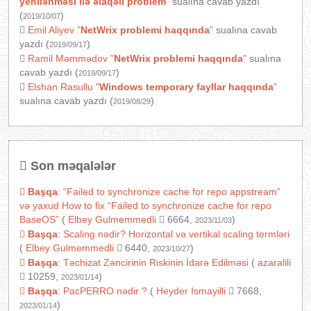
yenilənməsi ilə əlaqəli problem
"
sualına cavab yazdı
(
)
2019/10/07
Emil Aliyev
"
NetWrix problemi haqqında
"
sualına cavab
yazdı (
)
2019/09/17
Ramil Məmmədov
"
NetWrix problemi haqqında
"
sualına
cavab yazdı (
)
2019/09/17
Elshan Rasullu
"
Windows temporary fayllar haqqında
"
sualına cavab yazdı (
)
2019/08/29
Son məqalələr
Başqa
:
“Failed to synchronize cache for repo appstream”
və yaxud How to fix “Failed to synchronize cache for repo
BaseOS”
(
Elbey Gulmemmedli
6664,
)
2023/11/03
Başqa
:
Scaling nədir? Horizontal və vertikal scaling termləri
(
Elbey Gulmemmedli
6440,
)
2023/10/27
Başqa
:
Təchizat Zəncirinin Riskinin İdarə Edilməsi
(
azaralili
10259,
)
2023/01/14
Başqa
:
PacPERRO nədir ?
(
Heyder Ismayilli
7668,
)
2023/01/14