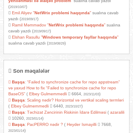
yenilənməsi ilə əlaqəli problem
"
sualına cavab yazdı
(
)
2019/10/07
Emil Aliyev
"
NetWrix problemi haqqında
"
sualına cavab
yazdı (
)
2019/09/17
Ramil Məmmədov
"
NetWrix problemi haqqında
"
sualına
cavab yazdı (
)
2019/09/17
Elshan Rasullu
"
Windows temporary fayllar haqqında
"
sualına cavab yazdı (
)
2019/08/29
Son məqalələr
Başqa
:
“Failed to synchronize cache for repo appstream”
və yaxud How to fix “Failed to synchronize cache for repo
BaseOS”
(
Elbey Gulmemmedli
6664,
)
2023/11/03
Başqa
:
Scaling nədir? Horizontal və vertikal scaling termləri
(
Elbey Gulmemmedli
6440,
)
2023/10/27
Başqa
:
Təchizat Zəncirinin Riskinin İdarə Edilməsi
(
azaralili
10260,
)
2023/01/14
Başqa
:
PacPERRO nədir ?
(
Heyder Ismayilli
7668,
)
2023/01/14