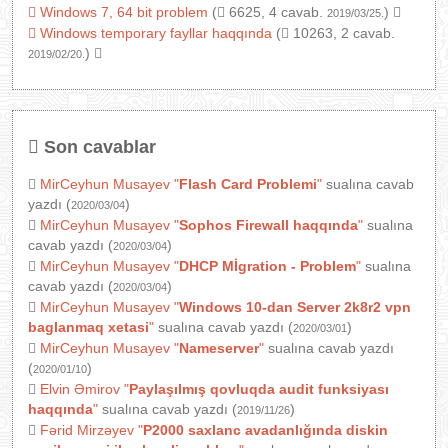
Windows 7, 64 bit problem
(
6625, 4 cavab.
)
2019/03/25.
Windows temporary fayllar haqqında
(
10263, 2 cavab.
)
2019/02/20.
Son cavablar
MirCeyhun Musayev
"
Flash Card Problemi
"
sualına cavab
yazdı (
)
2020/03/04
MirCeyhun Musayev
"
Sophos Firewall haqqında
"
sualına
cavab yazdı (
)
2020/03/04
MirCeyhun Musayev
"
DHCP Mİgration - Problem
"
sualına
cavab yazdı (
)
2020/03/04
MirCeyhun Musayev
"
Windows 10-dan Server 2k8r2 vpn
baglanmaq xetasi
"
sualına cavab yazdı (
)
2020/03/01
MirCeyhun Musayev
"
Nameserver
"
sualına cavab yazdı
(
)
2020/01/10
Elvin Əmirov
"
Paylaşılmış qovluqda audit funksiyası
haqqında
"
sualına cavab yazdı (
)
2019/11/26
Fərid Mirzəyev
"
P2000 saxlanc avadanlığında diskin