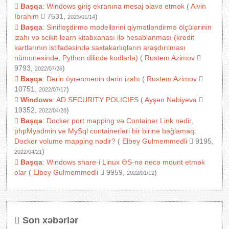
Başqa
:
Windows giriş ekranına mesaj əlavə etmək
(
Alvin
Ibrahim
7531,
)
2023/01/14
Başqa
:
Sinifləşdirmə modellərini qiymətləndirmə ölçülərinin
izahı və scikit-learn kitabxanası ilə hesablanması (kredit
kartlarının istifadəsində saxtakarlıqların araşdırılması
nümunəsində, Python dilində kodlarla)
(
Rustem Azimov
9793,
)
2022/07/26
Başqa
:
Dərin öyrənmənin dərin izahı
(
Rustem Azimov
10751,
)
2022/07/17
Windows
:
AD SECURITY POLICIES
(
Ayşən Nəbiyeva
19352,
)
2022/04/28
Başqa
:
Docker port mapping və Container Link nədir,
phpMyadmin və MySql containerləri bir birinə bağlamaq.
Docker volume mapping nədir?
(
Elbey Gulmemmedli
9195,
)
2022/04/21
Başqa
:
Windows share-i Linux ƏS-nə necə mount etmək
olar
(
Elbey Gulmemmedli
9959,
)
2022/01/12
Son xəbərlər