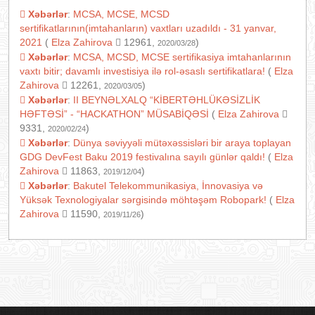
Xəbərlər
:
MCSA, MCSE, MCSD
sertifikatlarının(imtahanların) vaxtları uzadıldı - 31 yanvar,
2021
(
Elza Zahirova
12961,
)
2020/03/28
Xəbərlər
:
MCSA, MCSD, MCSE sertifikasiya imtahanlarının
vaxtı bitir; davamlı investisiya ilə rol-əsaslı sertifikatlara!
(
Elza
Zahirova
12261,
)
2020/03/05
Xəbərlər
:
II BEYNƏLXALQ “KİBERTƏHLÜKƏSİZLİK
HƏFTƏSİ” - “HACKATHON” MÜSABİQƏSİ
(
Elza Zahirova
9331,
)
2020/02/24
Xəbərlər
:
Dünya səviyyəli mütəxəssisləri bir araya toplayan
GDG DevFest Baku 2019 festivalına sayılı günlər qaldı!
(
Elza
Zahirova
11863,
)
2019/12/04
Xəbərlər
:
Bakutel Telekommunikasiya, İnnovasiya və
Yüksək Texnologiyalar sərgisində möhtəşəm Robopark!
(
Elza
Zahirova
11590,
)
2019/11/26