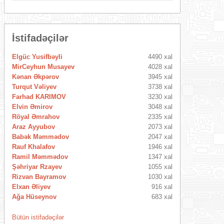
İstifadəçilər
Elgüc Yusifbəyli
4490 xal
MirCeyhun Musayev
4028 xal
Kənan Əkpərov
3945 xal
Turqut Vəliyev
3738 xal
Farhad KARIMOV
3230 xal
Elvin Əmirov
3048 xal
Röyal Əmrahov
2335 xal
Araz Ayyubov
2073 xal
Babək Məmmədov
2047 xal
Rauf Khalafov
1946 xal
Ramil Məmmədov
1347 xal
Şəhriyar Rzayev
1055 xal
Rizvan Bayramov
1030 xal
Elxan Əliyev
916 xal
Ağa Hüseynov
683 xal
Bütün istifadəçilər