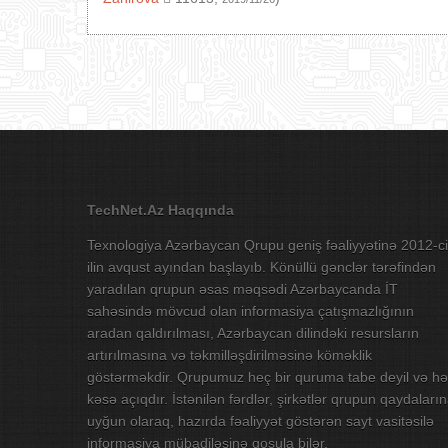
TechNet.Az Haqqında
Texnologiya Azərbaycan Qrupu geniş fəaliyyətinə 2012-ci
ilin avqust ayından başlayıb. Könüllü gənclər tərəfindən
yaradılan qrupun əsas məqsədi Azərbaycanda İT
sahəsində mövcud olan informasiya çatışmazlığının
aradan qaldırılması, Azərbaycan dilindəki resursların
artırılmasına və təkmilləşdirilməsinə köməklik
göstərməkdir. Qrupumuz heç bir quruma tabe deyil və hə
kəsə açıqdır. İstənilən fərdlər, şirkətlər qrupun qaydaları
uyğun olaraq, hazırda fəaliyyət göstərən sayt vasitəsilə
informasiya mübadiləsinə qoşula bilər.