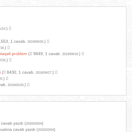
)
1/14.
553, 1 cavab.
)
2019/09/26.
)
/16.
əlaqəli problem
(
9849, 1 cavab.
)
2019/09/16.
)
7/25.
i
(
8430, 1 cavab.
)
2019/04/27.
)
25.
vab.
)
2019/02/20.
 cavab yazdı (
)
2020/03/04
ualına cavab yazdı (
)
2020/03/04