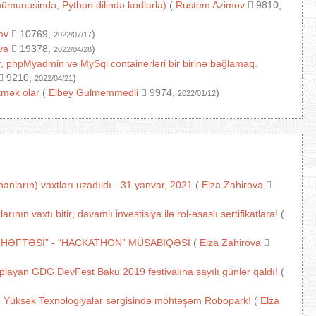
ı nümunəsində, Python dilində kodlarla)
(
Rustem Azimov
9810,
ov
10769,
)
2022/07/17
va
19378,
)
2022/04/28
, phpMyadmin və MySql containerləri bir birinə bağlamaq.
9210,
)
2022/04/21
tmək olar
(
Elbey Gulmemmedli
9974,
)
2022/01/12
nların) vaxtları uzadıldı - 31 yanvar, 2021
(
Elza Zahirova
n vaxtı bitir; davamlı investisiya ilə rol-əsaslı sertifikatlara!
(
 HƏFTƏSİ” - “HACKATHON” MÜSABİQƏSİ
(
Elza Zahirova
oplayan GDG DevFest Baku 2019 festivalına sayılı günlər qaldı!
(
ə Yüksək Texnologiyalar sərgisində möhtəşəm Robopark!
(
Elza