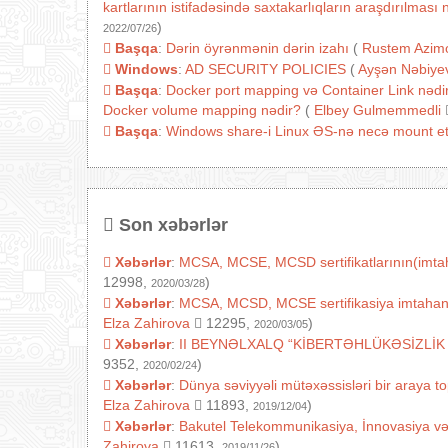
kartlarının istifadəsində saxtakarlıqların araşdırılmas
)
2022/07/26
Başqa
:
Dərin öyrənmənin dərin izahı
(
Rustem Azim
Windows
:
AD SECURITY POLICIES
(
Ayşən Nəbiye
Başqa
:
Docker port mapping və Container Link nədir
Docker volume mapping nədir?
(
Elbey Gulmemmedli
Başqa
:
Windows share-i Linux ƏS-nə necə mount e
Son xəbərlər
Xəbərlər
:
MCSA, MCSE, MCSD sertifikatlarının(imtaha
12998,
)
2020/03/28
Xəbərlər
:
MCSA, MCSD, MCSE sertifikasiya imtahanlarını
Elza Zahirova
12295,
)
2020/03/05
Xəbərlər
:
II BEYNƏLXALQ “KİBERTƏHLÜKƏSİZLİK
9352,
)
2020/02/24
Xəbərlər
:
Dünya səviyyəli mütəxəssisləri bir araya t
Elza Zahirova
11893,
)
2019/12/04
Xəbərlər
:
Bakutel Telekommunikasiya, İnnovasiya v
Zahirova
11613,
)
2019/11/26