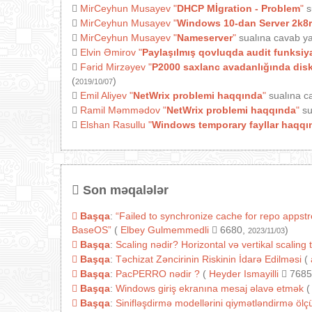
MirCeyhun Musayev
"
DHCP Mİgration - Problem
"
s
MirCeyhun Musayev
"
Windows 10-dan Server 2k8r
MirCeyhun Musayev
"
Nameserver
"
sualına cavab ya
Elvin Əmirov
"
Paylaşılmış qovluqda audit funksiy
Fərid Mirzəyev
"
P2000 saxlanc avadanlığında diski
(
)
2019/10/07
Emil Aliyev
"
NetWrix problemi haqqında
"
sualına c
Ramil Məmmədov
"
NetWrix problemi haqqında
"
su
Elshan Rasullu
"
Windows temporary fayllar haqqı
Son məqalələr
Başqa
:
“Failed to synchronize cache for repo appst
BaseOS”
(
Elbey Gulmemmedli
6680,
)
2023/11/03
Başqa
:
Scaling nədir? Horizontal və vertikal scaling 
Başqa
:
Təchizat Zəncirinin Riskinin İdarə Edilməsi
(
Başqa
:
PacPERRO nədir ?
(
Heyder Ismayilli
7685
Başqa
:
Windows giriş ekranına mesaj əlavə etmək
(
Başqa
:
Sinifləşdirmə modellərini qiymətləndirmə ölçül