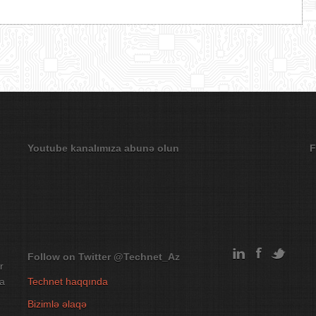
Youtube kanalımıza abunə olun
F
Follow on Twitter
@Technet_Az
r
na
Technet haqqında
Bizimlə əlaqə