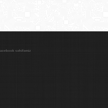
acebook səhifəmiz