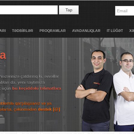
Tap
ARI
TƏDBİRLƏR
PROQRAMLAR
AVADANLIQLAR
IT LÜĞƏT
X
ta
Nəzərinizə çatdırırıq ki, əvvəllər
bları da, yeni saytımıza
ək üçün
bu keçiddəki təlimatlara
roblemlə qarşılaşsanız və ya
niz olarsa, çəkinmədən
destek [@]