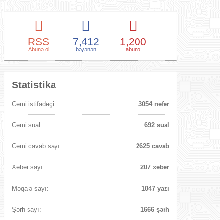
RSS
7,412
1,200
Abunə ol
bəyənən
abunə
Statistika
Cəmi istifadəçi:
3054 nəfər
Cəmi sual:
692 sual
Cəmi cavab sayı:
2625 cavab
Xəbər sayı:
207 xəbər
Məqalə sayı:
1047 yazı
Şərh sayı:
1666 şərh