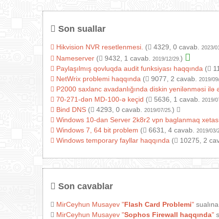
Son suallar
Hikvision NVR resetlenmesi.
(
4329, 0 cavab.
2023/0
Nameserver
(
9432, 1 cavab.
)
2019/12/29.
Paylaşılmış qovluqda audit funksiyası haqqında
(
11
NetWrix problemi haqqında
(
9077, 2 cavab.
2019/09
P2000 saxlanc avadanlığında diskin yenilənməsi ilə 
70-271-dən MD-100-ə keçid
(
5636, 1 cavab.
2019/0
Bind DNS
(
4293, 0 cavab.
)
2019/07/25.
Windows 10-dan Server 2k8r2 vpn baglanmaq xetas
Windows 7, 64 bit problem
(
6631, 4 cavab.
2019/03/
Windows temporary fayllar haqqında
(
10275, 2 ca
Son cavablar
MirCeyhun Musayev
"
Flash Card Problemi
"
sualına
MirCeyhun Musayev
"
Sophos Firewall haqqında
"
s