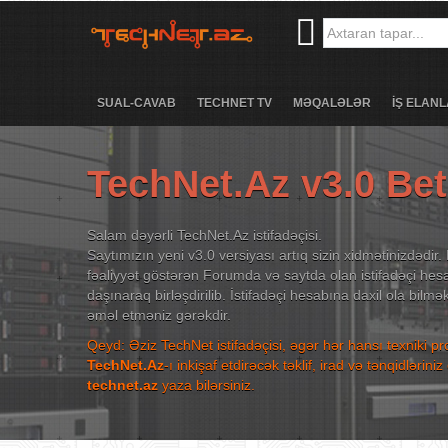
SUAL-CAVAB
TECHNET TV
MƏQALƏLƏR
İŞ ELANL
TechNet.Az v3.0 Be
Salam dəyərli TechNet.Az istifadəçisi.
Saytımızın yeni v3.0 versiyası artıq sizin xidmətinizdədir. 
fəaliyyət göstərən Forumda və saytda olan istifadəçi hesa
daşınaraq birləşdirilib. İstifadəçi hesabına daxil ola bilm
əməl etməniz gərəkdir.
Qeyd: Əziz TechNet istifadəçisi, əgər hər hansı texniki p
TechNet.Az
-ı inkişaf etdirəcək təklif, irad və tənqidləri
technet.az
yaza bilərsiniz.