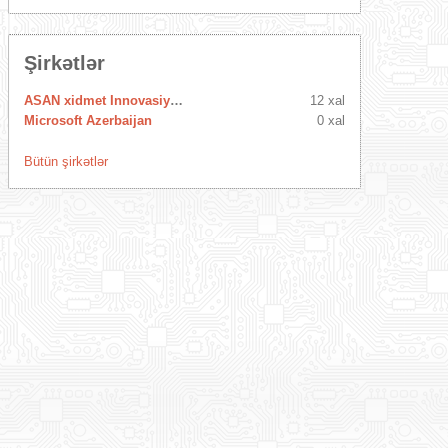
Şirkətlər
ASAN xidmet Innovasiya Mərkəzi
12 xal
Microsoft Azerbaijan
0 xal
Bütün şirkətlər