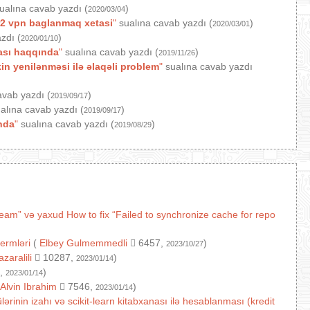
ualına cavab yazdı (
)
2020/03/04
2 vpn baglanmaq xetasi
"
sualına cavab yazdı (
)
2020/03/01
zdı (
)
2020/01/10
ası haqqında
"
sualına cavab yazdı (
)
2019/11/26
n yenilənməsi ilə əlaqəli problem
"
sualına cavab yazdı
avab yazdı (
)
2019/09/17
alına cavab yazdı (
)
2019/09/17
nda
"
sualına cavab yazdı (
)
2019/08/29
ream” və yaxud How to fix “Failed to synchronize cache for repo
termləri
(
Elbey Gulmemmedli
6457,
)
2023/10/27
azaralili
10287,
)
2023/01/14
,
)
2023/01/14
Alvin Ibrahim
7546,
)
2023/01/14
ərinin izahı və scikit-learn kitabxanası ilə hesablanması (kredit