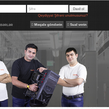
Daxil ol
Qeydiyyat
Şifrəni unutmusunuz?
Məqalə göndərin
Sual verin
ƏBƏRLƏR