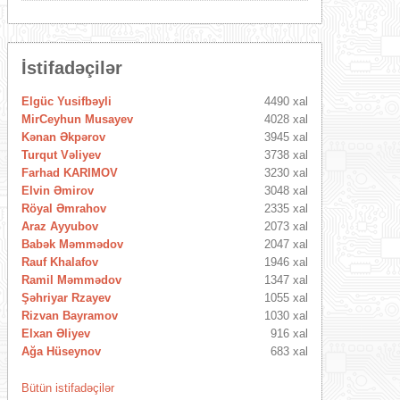
İstifadəçilər
Elgüc Yusifbəyli
4490 xal
MirCeyhun Musayev
4028 xal
Kənan Əkpərov
3945 xal
Turqut Vəliyev
3738 xal
Farhad KARIMOV
3230 xal
Elvin Əmirov
3048 xal
Röyal Əmrahov
2335 xal
Araz Ayyubov
2073 xal
Babək Məmmədov
2047 xal
Rauf Khalafov
1946 xal
Ramil Məmmədov
1347 xal
Şəhriyar Rzayev
1055 xal
Rizvan Bayramov
1030 xal
Elxan Əliyev
916 xal
Ağa Hüseynov
683 xal
Bütün istifadəçilər