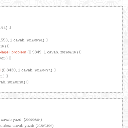
)
1/14.
553, 1 cavab.
)
2019/09/26.
)
/16.
əlaqəli problem
(
9849, 1 cavab.
)
2019/09/16.
)
7/25.
i
(
8430, 1 cavab.
)
2019/04/27.
)
25.
vab.
)
2019/02/20.
 cavab yazdı (
)
2020/03/04
ualına cavab yazdı (
)
2020/03/04