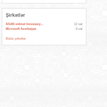
Şirkətlər
ASAN xidmet Innovasiya Mərkəzi
12 xal
Microsoft Azerbaijan
0 xal
Bütün şirkətlər