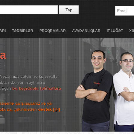
Tap
ARI
TƏDBİRLƏR
PROQRAMLAR
AVADANLIQLAR
IT LÜĞƏT
X
ta
Nəzərinizə çatdırırıq ki, əvvəllər
bları da, yeni saytımıza
ək üçün
bu keçiddəki təlimatlara
roblemlə qarşılaşsanız və ya
niz olarsa, çəkinmədən
destek [@]