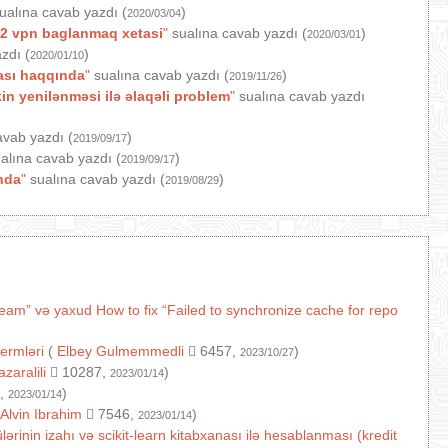
ualına cavab yazdı (
)
2020/03/04
2 vpn baglanmaq xetasi
"
sualına cavab yazdı (
)
2020/03/01
zdı (
)
2020/01/10
ası haqqında
"
sualına cavab yazdı (
)
2019/11/26
n yenilənməsi ilə əlaqəli problem
"
sualına cavab yazdı
avab yazdı (
)
2019/09/17
alına cavab yazdı (
)
2019/09/17
nda
"
sualına cavab yazdı (
)
2019/08/29
ream” və yaxud How to fix “Failed to synchronize cache for repo
termləri
(
Elbey Gulmemmedli
6457,
)
2023/10/27
azaralili
10287,
)
2023/01/14
,
)
2023/01/14
Alvin Ibrahim
7546,
)
2023/01/14
ərinin izahı və scikit-learn kitabxanası ilə hesablanması (kredit