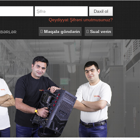
Daxil ol
Qeydiyyat
Şifrəni unutmusunuz?
Məqalə göndərin
Sual verin
ƏBƏRLƏR