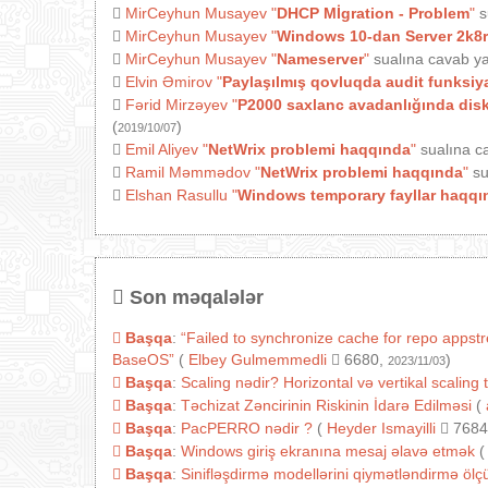
MirCeyhun Musayev
"
DHCP Mİgration - Problem
"
s
MirCeyhun Musayev
"
Windows 10-dan Server 2k8r
MirCeyhun Musayev
"
Nameserver
"
sualına cavab ya
Elvin Əmirov
"
Paylaşılmış qovluqda audit funksiy
Fərid Mirzəyev
"
P2000 saxlanc avadanlığında diski
(
)
2019/10/07
Emil Aliyev
"
NetWrix problemi haqqında
"
sualına c
Ramil Məmmədov
"
NetWrix problemi haqqında
"
su
Elshan Rasullu
"
Windows temporary fayllar haqqı
Son məqalələr
Başqa
:
“Failed to synchronize cache for repo appst
BaseOS”
(
Elbey Gulmemmedli
6680,
)
2023/11/03
Başqa
:
Scaling nədir? Horizontal və vertikal scaling 
Başqa
:
Təchizat Zəncirinin Riskinin İdarə Edilməsi
(
Başqa
:
PacPERRO nədir ?
(
Heyder Ismayilli
7684
Başqa
:
Windows giriş ekranına mesaj əlavə etmək
(
Başqa
:
Sinifləşdirmə modellərini qiymətləndirmə ölçül