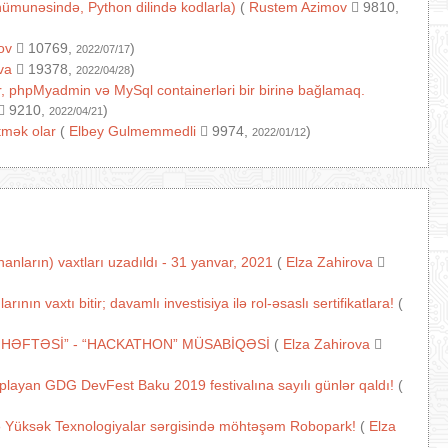
ı nümunəsində, Python dilində kodlarla)
(
Rustem Azimov
9810,
ov
10769,
)
2022/07/17
va
19378,
)
2022/04/28
, phpMyadmin və MySql containerləri bir birinə bağlamaq.
9210,
)
2022/04/21
tmək olar
(
Elbey Gulmemmedli
9974,
)
2022/01/12
nların) vaxtları uzadıldı - 31 yanvar, 2021
(
Elza Zahirova
n vaxtı bitir; davamlı investisiya ilə rol-əsaslı sertifikatlara!
(
 HƏFTƏSİ” - “HACKATHON” MÜSABİQƏSİ
(
Elza Zahirova
oplayan GDG DevFest Baku 2019 festivalına sayılı günlər qaldı!
(
ə Yüksək Texnologiyalar sərgisində möhtəşəm Robopark!
(
Elza