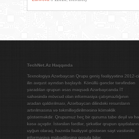
TechNet.Az Haqqında
Texnologiya Azərbaycan Qrupu geniş fəaliyyətinə 2012-ci
ilin avqust ayından başlayıb. Könüllü gənclər tərəfindən
yaradılan qrupun əsas məqsədi Azərbaycanda İT
sahəsində mövcud olan informasiya çatışmazlığının
aradan qaldırılması, Azərbaycan dilindəki resursların
artırılmasına və təkmilləşdirilməsinə köməklik
göstərməkdir. Qrupumuz heç bir quruma tabe deyil və hə
kəsə açıqdır. İstənilən fərdlər, şirkətlər qrupun qaydaları
uyğun olaraq, hazırda fəaliyyət göstərən sayt vasitəsilə
informasiya mübadiləsinə qoşula bilər.