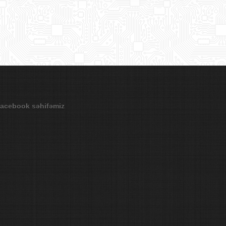
acebook səhifəmiz