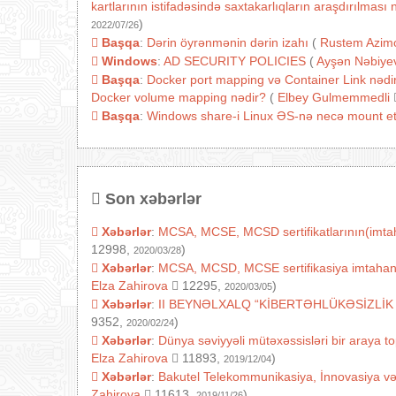
kartlarının istifadəsində saxtakarlıqların araşdırılmas
)
2022/07/26
Başqa
:
Dərin öyrənmənin dərin izahı
(
Rustem Azim
Windows
:
AD SECURITY POLICIES
(
Ayşən Nəbiye
Başqa
:
Docker port mapping və Container Link nədir
Docker volume mapping nədir?
(
Elbey Gulmemmedli
Başqa
:
Windows share-i Linux ƏS-nə necə mount e
Son xəbərlər
Xəbərlər
:
MCSA, MCSE, MCSD sertifikatlarının(imtaha
12998,
)
2020/03/28
Xəbərlər
:
MCSA, MCSD, MCSE sertifikasiya imtahanlarını
Elza Zahirova
12295,
)
2020/03/05
Xəbərlər
:
II BEYNƏLXALQ “KİBERTƏHLÜKƏSİZLİK
9352,
)
2020/02/24
Xəbərlər
:
Dünya səviyyəli mütəxəssisləri bir araya t
Elza Zahirova
11893,
)
2019/12/04
Xəbərlər
:
Bakutel Telekommunikasiya, İnnovasiya v
Zahirova
11613,
)
2019/11/26