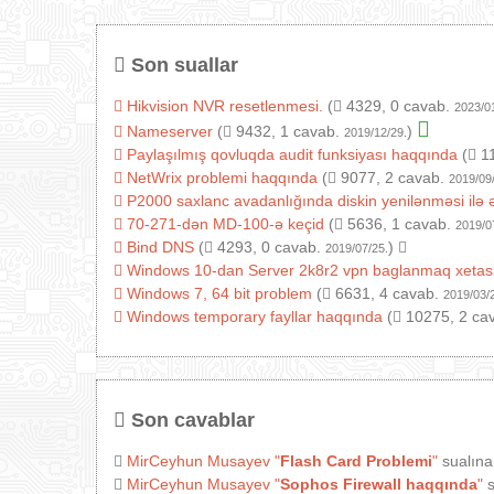
Son suallar
Hikvision NVR resetlenmesi.
(
4329, 0 cavab.
2023/0
Nameserver
(
9432, 1 cavab.
)
2019/12/29.
Paylaşılmış qovluqda audit funksiyası haqqında
(
11
NetWrix problemi haqqında
(
9077, 2 cavab.
2019/09
P2000 saxlanc avadanlığında diskin yenilənməsi ilə 
70-271-dən MD-100-ə keçid
(
5636, 1 cavab.
2019/0
Bind DNS
(
4293, 0 cavab.
)
2019/07/25.
Windows 10-dan Server 2k8r2 vpn baglanmaq xetas
Windows 7, 64 bit problem
(
6631, 4 cavab.
2019/03/
Windows temporary fayllar haqqında
(
10275, 2 ca
Son cavablar
MirCeyhun Musayev
"
Flash Card Problemi
"
sualına
MirCeyhun Musayev
"
Sophos Firewall haqqında
"
s