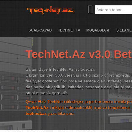
SUAL-CAVAB
TECHNET TV
MƏQALƏLƏR
İŞ ELANL
TechNet.Az v3.0 Be
Salam dəyərli TechNet.Az istifadəçisi.
Saytımızın yeni v3.0 versiyası artıq sizin xidmətinizdədir. 
fəaliyyət göstərən Forumda və saytda olan istifadəçi hesa
daşınaraq birləşdirilib. İstifadəçi hesabına daxil ola bilm
əməl etməniz gərəkdir.
Qeyd: Əziz TechNet istifadəçisi, əgər hər hansı texniki p
TechNet.Az
-ı inkişaf etdirəcək təklif, irad və tənqidləri
technet.az
yaza bilərsiniz.