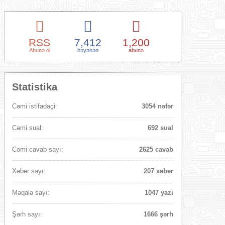
RSS
7,412
1,200
Abunə ol
bəyənən
abunə
Statistika
Cəmi istifadəçi:
3054 nəfər
Cəmi sual:
692 sual
Cəmi cavab sayı:
2625 cavab
Xəbər sayı:
207 xəbər
Məqalə sayı:
1047 yazı
Şərh sayı:
1666 şərh