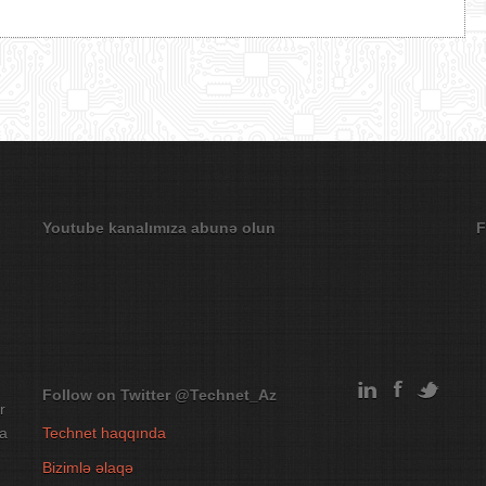
Youtube kanalımıza abunə olun
F
Follow on Twitter
@Technet_Az
r
na
Technet haqqında
Bizimlə əlaqə