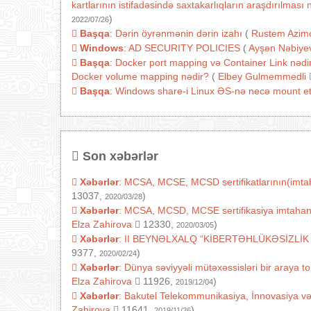
kartlarının istifadəsində saxtakarlıqların araşdırılmas
)
2022/07/26
Başqa
:
Dərin öyrənmənin dərin izahı
(
Rustem Azim
Windows
:
AD SECURITY POLICIES
(
Ayşən Nəbiye
Başqa
:
Docker port mapping və Container Link nədir
Docker volume mapping nədir?
(
Elbey Gulmemmedli
Başqa
:
Windows share-i Linux ƏS-nə necə mount e
Son xəbərlər
Xəbərlər
:
MCSA, MCSE, MCSD sertifikatlarının(imtaha
13037,
)
2020/03/28
Xəbərlər
:
MCSA, MCSD, MCSE sertifikasiya imtahanlarını
Elza Zahirova
12330,
)
2020/03/05
Xəbərlər
:
II BEYNƏLXALQ “KİBERTƏHLÜKƏSİZLİK
9377,
)
2020/02/24
Xəbərlər
:
Dünya səviyyəli mütəxəssisləri bir araya t
Elza Zahirova
11926,
)
2019/12/04
Xəbərlər
:
Bakutel Telekommunikasiya, İnnovasiya v
Zahirova
11641,
)
2019/11/26