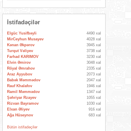
İstifadəçilər
Elgüc Yusifbəyli
4490 xal
MirCeyhun Musayev
4028 xal
Kənan Əkpərov
3945 xal
Turqut Vəliyev
3738 xal
Farhad KARIMOV
3230 xal
Elvin Əmirov
3048 xal
Röyal Əmrahov
2335 xal
Araz Ayyubov
2073 xal
Babək Məmmədov
2047 xal
Rauf Khalafov
1946 xal
Ramil Məmmədov
1347 xal
Şəhriyar Rzayev
1055 xal
Rizvan Bayramov
1030 xal
Elxan Əliyev
916 xal
Ağa Hüseynov
683 xal
Bütün istifadəçilər