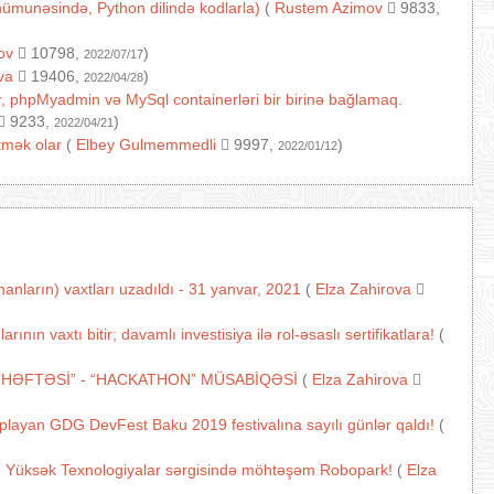
ı nümunəsində, Python dilində kodlarla)
(
Rustem Azimov
9833,
ov
10798,
)
2022/07/17
va
19406,
)
2022/04/28
, phpMyadmin və MySql containerləri bir birinə bağlamaq.
9233,
)
2022/04/21
tmək olar
(
Elbey Gulmemmedli
9997,
)
2022/01/12
nların) vaxtları uzadıldı - 31 yanvar, 2021
(
Elza Zahirova
n vaxtı bitir; davamlı investisiya ilə rol-əsaslı sertifikatlara!
(
 HƏFTƏSİ” - “HACKATHON” MÜSABİQƏSİ
(
Elza Zahirova
oplayan GDG DevFest Baku 2019 festivalına sayılı günlər qaldı!
(
ə Yüksək Texnologiyalar sərgisində möhtəşəm Robopark!
(
Elza