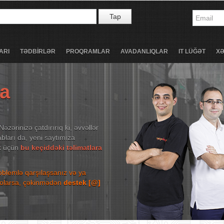
Tap
ARI
TƏDBİRLƏR
PROQRAMLAR
AVADANLIQLAR
IT LÜĞƏT
X
ta
Nəzərinizə çatdırırıq ki, əvvəllər
bları da, yeni saytımıza
ək üçün
bu keçiddəki təlimatlara
roblemlə qarşılaşsanız və ya
niz olarsa, çəkinmədən
destek [@]