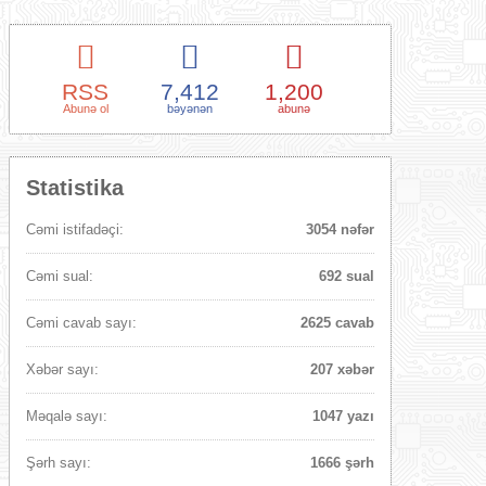
RSS
7,412
1,200
Abunə ol
bəyənən
abunə
Statistika
Cəmi istifadəçi:
3054 nəfər
Cəmi sual:
692 sual
Cəmi cavab sayı:
2625 cavab
Xəbər sayı:
207 xəbər
Məqalə sayı:
1047 yazı
Şərh sayı:
1666 şərh