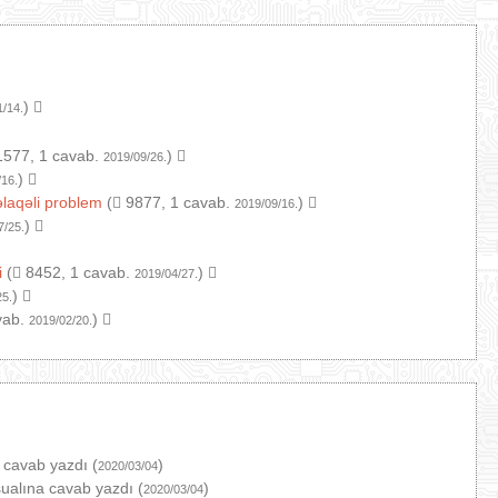
)
1/14.
577, 1 cavab.
)
2019/09/26.
)
/16.
əlaqəli problem
(
9877, 1 cavab.
)
2019/09/16.
)
7/25.
i
(
8452, 1 cavab.
)
2019/04/27.
)
25.
vab.
)
2019/02/20.
 cavab yazdı (
)
2020/03/04
ualına cavab yazdı (
)
2020/03/04