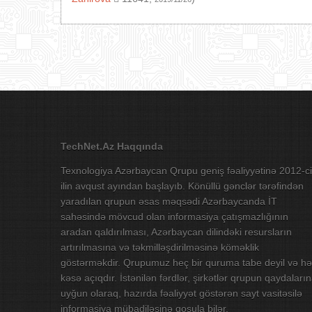
TechNet.Az Haqqında
Texnologiya Azərbaycan Qrupu geniş fəaliyyətinə 2012-ci
ilin avqust ayından başlayıb. Könüllü gənclər tərəfindən
yaradılan qrupun əsas məqsədi Azərbaycanda İT
sahəsində mövcud olan informasiya çatışmazlığının
aradan qaldırılması, Azərbaycan dilindəki resursların
artırılmasına və təkmilləşdirilməsinə köməklik
göstərməkdir. Qrupumuz heç bir quruma tabe deyil və hə
kəsə açıqdır. İstənilən fərdlər, şirkətlər qrupun qaydaları
uyğun olaraq, hazırda fəaliyyət göstərən sayt vasitəsilə
informasiya mübadiləsinə qoşula bilər.