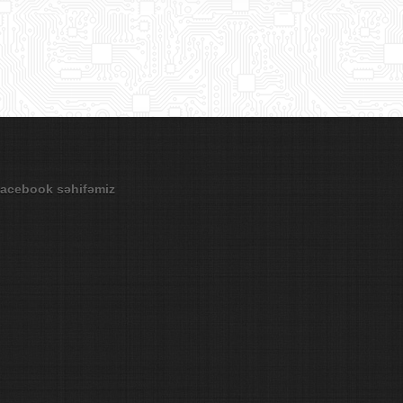
acebook səhifəmiz