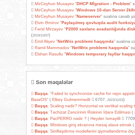
MirCeyhun Musayev
"
DHCP Mİgration - Problem
"
s
MirCeyhun Musayev
"
Windows 10-dan Server 2k8r
MirCeyhun Musayev
"
Nameserver
"
sualına cavab ya
Elvin Əmirov
"
Paylaşılmış qovluqda audit funksiy
Fərid Mirzəyev
"
P2000 saxlanc avadanlığında diski
(
)
2019/10/07
Emil Aliyev
"
NetWrix problemi haqqında
"
sualına c
Ramil Məmmədov
"
NetWrix problemi haqqında
"
su
Elshan Rasullu
"
Windows temporary fayllar haqqı
Son məqalələr
Başqa
:
“Failed to synchronize cache for repo appst
BaseOS”
(
Elbey Gulmemmedli
6707,
)
2023/11/03
Başqa
:
Scaling nədir? Horizontal və vertikal scaling 
Başqa
:
Təchizat Zəncirinin Riskinin İdarə Edilməsi
(
Başqa
:
PacPERRO nədir ?
(
Heyder Ismayilli
7709
Başqa
:
Windows giriş ekranına mesaj əlavə etmək
(
Başqa
:
Sinifləşdirmə modellərini qiymətləndirmə ölçül