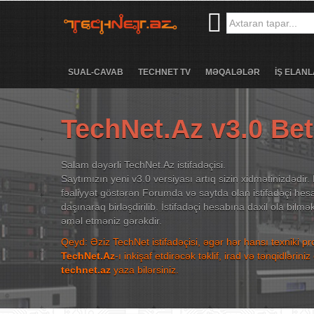
SUAL-CAVAB
TECHNET TV
MƏQALƏLƏR
İŞ ELANL
TechNet.Az v3.0 Be
Salam dəyərli TechNet.Az istifadəçisi.
Saytımızın yeni v3.0 versiyası artıq sizin xidmətinizdədir. 
fəaliyyət göstərən Forumda və saytda olan istifadəçi hesa
daşınaraq birləşdirilib. İstifadəçi hesabına daxil ola bilm
əməl etməniz gərəkdir.
Qeyd: Əziz TechNet istifadəçisi, əgər hər hansı texniki p
TechNet.Az
-ı inkişaf etdirəcək təklif, irad və tənqidləri
technet.az
yaza bilərsiniz.