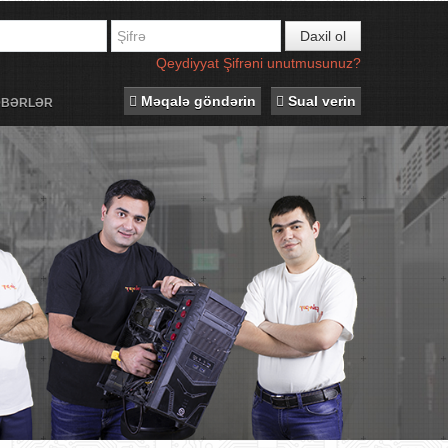
Daxil ol
Qeydiyyat
Şifrəni unutmusunuz?
Məqalə göndərin
Sual verin
ƏBƏRLƏR