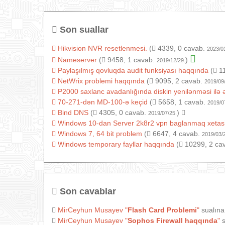
Son suallar
Hikvision NVR resetlenmesi.
(
4339, 0 cavab.
2023/0
Nameserver
(
9458, 1 cavab.
)
2019/12/29.
Paylaşılmış qovluqda audit funksiyası haqqında
(
11
NetWrix problemi haqqında
(
9095, 2 cavab.
2019/09
P2000 saxlanc avadanlığında diskin yenilənməsi ilə 
70-271-dən MD-100-ə keçid
(
5658, 1 cavab.
2019/0
Bind DNS
(
4305, 0 cavab.
)
2019/07/25.
Windows 10-dan Server 2k8r2 vpn baglanmaq xetas
Windows 7, 64 bit problem
(
6647, 4 cavab.
2019/03/
Windows temporary fayllar haqqında
(
10299, 2 ca
Son cavablar
MirCeyhun Musayev
"
Flash Card Problemi
"
sualına
MirCeyhun Musayev
"
Sophos Firewall haqqında
"
s