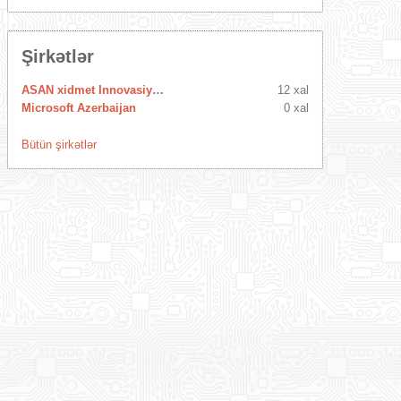
Şirkətlər
ASAN xidmet Innovasiya Mərkəzi
12 xal
Microsoft Azerbaijan
0 xal
Bütün şirkətlər