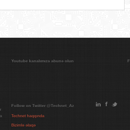
Youtube kanalımıza abunə olun
F
Follow on Twitter
@Technet_Az
r
na
Technet haqqında
Bizimlə əlaqə