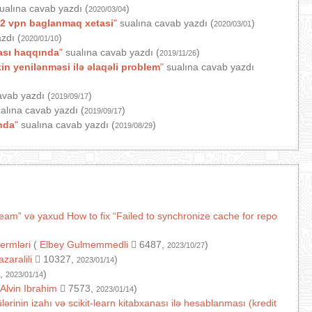
ualına cavab yazdı (
)
2020/03/04
2 vpn baglanmaq xetasi
"
sualına cavab yazdı (
)
2020/03/01
zdı (
)
2020/01/10
ası haqqında
"
sualına cavab yazdı (
)
2019/11/26
n yenilənməsi ilə əlaqəli problem
"
sualına cavab yazdı
avab yazdı (
)
2019/09/17
alına cavab yazdı (
)
2019/09/17
nda
"
sualına cavab yazdı (
)
2019/08/29
ream” və yaxud How to fix “Failed to synchronize cache for repo
termləri
(
Elbey Gulmemmedli
6487,
)
2023/10/27
azaralili
10327,
)
2023/01/14
,
)
2023/01/14
Alvin Ibrahim
7573,
)
2023/01/14
ərinin izahı və scikit-learn kitabxanası ilə hesablanması (kredit